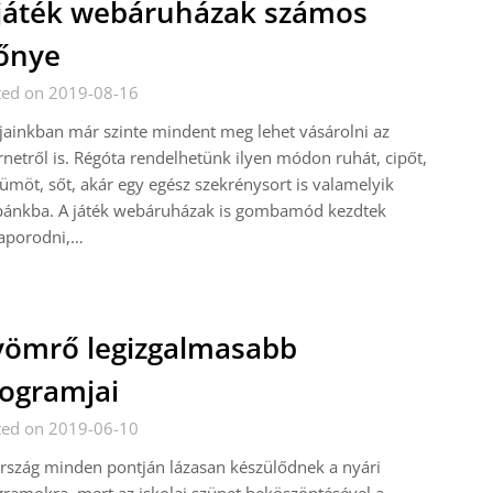
játék webáruházak számos
őnye
ted on 2019-08-16
ainkban már szinte mindent meg lehet vásárolni az
rnetről is. Régóta rendelhetünk ilyen módon ruhát, cipőt,
ümöt, sőt, akár egy egész szekrénysort is valamelyik
bánkba. A játék webáruházak is gombamód kezdtek
zaporodni,…
ömrő legizgalmasabb
ogramjai
ted on 2019-06-10
rszág minden pontján lázasan készülődnek a nyári