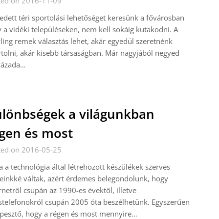
ted on 2016-11-09
edett téri sportolási lehetőséget keresünk a fővárosban
 a vidéki településeken, nem kell sokáig kutakodni. A
ing remek választás lehet, akár egyedül szeretnénk
tolni, akár kisebb társaságban. Már nagyjából negyed
zázada…
lönbségek a világunkban
gen és most
ted on 2016-05-25
 a technológia által létrehozott készülékek szerves
einkké váltak, azért érdemes belegondolunk, hogy
rnetről csupán az 1990-es évektől, illetve
telefonokról csupán 2005 óta beszélhetünk. Egyszerűen
épesztő, hogy a régen és most mennyire…