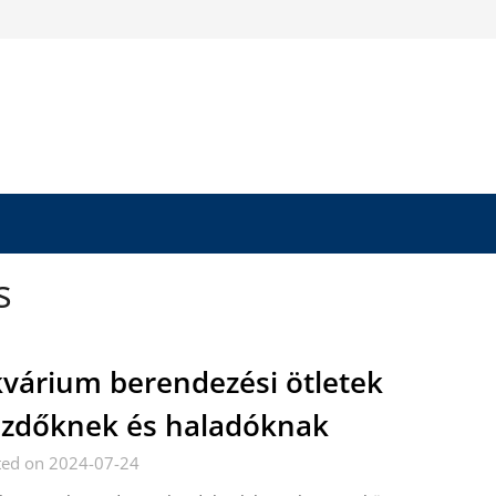
s
várium berendezési ötletek
zdőknek és haladóknak
ted on 2024-07-24