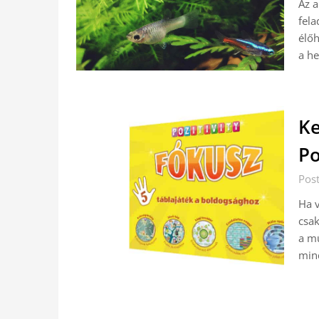
Az 
fela
élőh
a he
Ke
Po
Pos
Ha v
csak
a mű
min