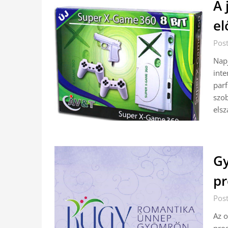
A 
el
Pos
Napj
inte
parf
szo
els
Gy
pr
Pos
Az o