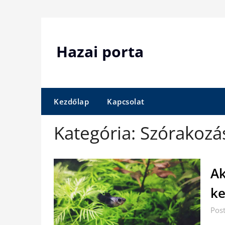
Skip
to
content
Hazai porta
Kezdőlap
Kapcsolat
Kategória:
Szórakozá
Ak
ke
Pos