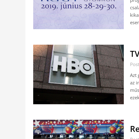
prog
csal
kika
ese
TV
Pos
Azt
az i
műso
ezek
Re