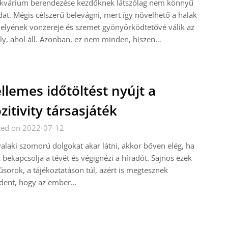
akvárium berendezése kezdőknek látszólag nem könnyű
dat. Mégis célszerű belevágni, mert így növelhető a halak
elyének vonzereje és szemet gyönyörködtetővé válik az
ly, ahol áll. Azonban, ez nem minden, hiszen…
llemes időtöltést nyújt a
zitivity társasjáték
ted on 2022-07-12
alaki szomorú dolgokat akar látni, akkor bőven elég, ha
 bekapcsolja a tévét és végignézi a híradót. Sajnos ezek
sorok, a tájékoztatáson túl, azért is megtesznek
dent, hogy az ember…