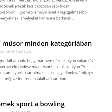
ramokra, mert az iskolai szünet beköszöntésével a
ádoknak jólesik kicsit közösen szórakozni,
pcsolódni. Gyömrő is helye lehet a legizgalmasabb
ményeknek, amelyeket kár lenne bárkinek…
 műsor minden kategóriában
ted on 2018-01-24
 gondolhatnánk, hogy már nem néznek olyan sokan tévét
nternet elterjedése miatt. Azonban sok az olyan TV
r, amelynek a tartalma teljesen egyedinek számít, így
et még az interneten található tartalom…
mek sport a bowling