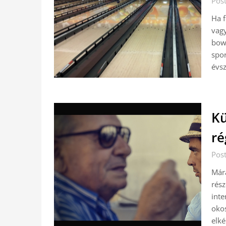
Pos
Ha f
vagy
bowl
spor
évs
Kü
ré
Pos
Mára
rész
inte
okos
elk