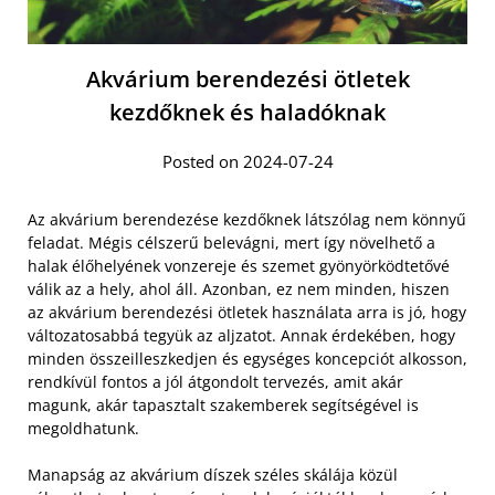
Akvárium berendezési ötletek
kezdőknek és haladóknak
Posted on 2024-07-24
Az akvárium berendezése kezdőknek látszólag nem könnyű
feladat. Mégis célszerű belevágni, mert így növelhető a
halak élőhelyének vonzereje és szemet gyönyörködtetővé
válik az a hely, ahol áll. Azonban, ez nem minden, hiszen
az akvárium berendezési ötletek használata arra is jó, hogy
változatosabbá tegyük az aljzatot. Annak érdekében, hogy
minden összeilleszkedjen és egységes koncepciót alkosson,
rendkívül fontos a jól átgondolt tervezés, amit akár
magunk, akár tapasztalt szakemberek segítségével is
megoldhatunk.
Manapság az akvárium díszek széles skálája közül