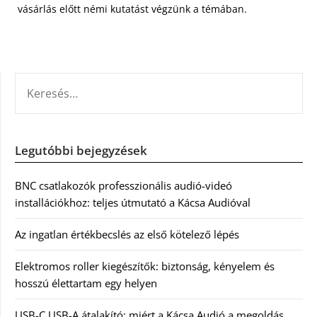
vásárlás előtt némi kutatást végzünk a témában.
KERESÉS:
Legutóbbi bejegyzések
BNC csatlakozók professzionális audió-videó
installációkhoz: teljes útmutató a Kácsa Audióval
Az ingatlan értékbecslés az első kötelező lépés
Elektromos roller kiegészítők: biztonság, kényelem és
hosszú élettartam egy helyen
USB-C USB-A átalakító: miért a Kácsa Audió a megoldás