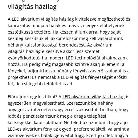
világítás házilag
A LED akvárium világítás házilag kivitelezve megfizethető és
káprázatos módja a halak és más vízi lények élőhelyének
esztétikussá tételére. Ha készen állunk arra, hogy saját
kezűleg készítsük el, akkor először meg kell vásárolnunk
néhány kulcsfontosságú berendezést. Az akvárium
világítás házilag elkészítve akkor lesz szemet
gyönyörködtető, ha modern LED technológiát alkalmazunk
hozzá. Ha pedig még magasabb szintre akarjuk emelni a
fényeket, adjunk hozzá néhány fényvisszaverő szalagot is a
projekthez! Ez nemcsak a LED világítás fényességét erősíti
fel, de csillogóbb felületet is ad.
Eláruljunk egy kis titkot? A
LED akvárium világítás házilag
is
egyszerűen megvalósítható. Szerezzünk be néhány
anyagot az interneten vagy erre szakosodott boltban, hogy
időt és pénzt takarítsunk meg a drága telepítési
költségekkel kapcsolatban! Ne feledjük azonban, hogy a jó
LED-es akvárium fény az egyedi preferenciáktól, valamint a
vízinövények és halak igényeitől függ. Ezért jó ötlet, hogy a