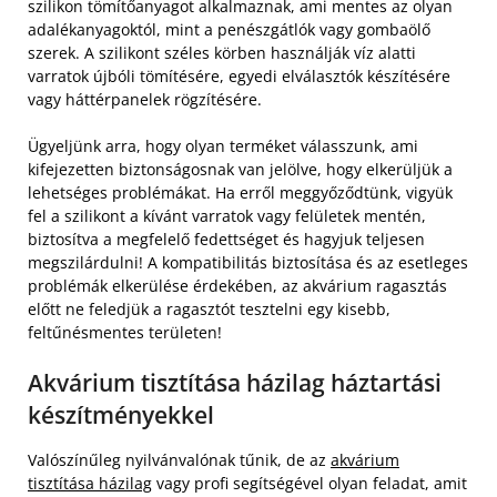
szilikon tömítőanyagot alkalmaznak, ami mentes az olyan
adalékanyagoktól, mint a penészgátlók vagy gombaölő
szerek. A szilikont széles körben használják víz alatti
varratok újbóli tömítésére, egyedi elválasztók készítésére
vagy háttérpanelek rögzítésére.
Ügyeljünk arra, hogy olyan terméket válasszunk, ami
kifejezetten biztonságosnak van jelölve, hogy elkerüljük a
lehetséges problémákat. Ha erről meggyőződtünk, vigyük
fel a szilikont a kívánt varratok vagy felületek mentén,
biztosítva a megfelelő fedettséget és hagyjuk teljesen
megszilárdulni! A kompatibilitás biztosítása és az esetleges
problémák elkerülése érdekében, az akvárium ragasztás
előtt ne feledjük a ragasztót tesztelni egy kisebb,
feltűnésmentes területen!
Akvárium tisztítása házilag háztartási
készítményekkel
Valószínűleg nyilvánvalónak tűnik, de az
akvárium
tisztítása házilag
vagy profi segítségével olyan feladat, amit