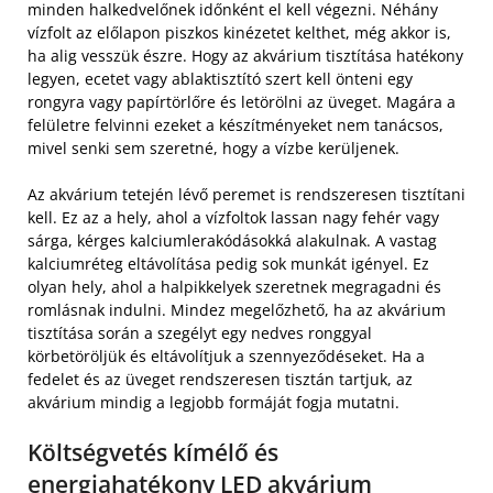
minden halkedvelőnek időnként el kell végezni. Néhány
vízfolt az előlapon piszkos kinézetet kelthet, még akkor is,
ha alig vesszük észre. Hogy az akvárium tisztítása hatékony
legyen, ecetet vagy ablaktisztító szert kell önteni egy
rongyra vagy papírtörlőre és letörölni az üveget. Magára a
felületre felvinni ezeket a készítményeket nem tanácsos,
mivel senki sem szeretné, hogy a vízbe kerüljenek.
Az akvárium tetején lévő peremet is rendszeresen tisztítani
kell. Ez az a hely, ahol a vízfoltok lassan nagy fehér vagy
sárga, kérges kalciumlerakódásokká alakulnak. A vastag
kalciumréteg eltávolítása pedig sok munkát igényel. Ez
olyan hely, ahol a halpikkelyek szeretnek megragadni és
romlásnak indulni. Mindez megelőzhető, ha az akvárium
tisztítása során a szegélyt egy nedves ronggyal
körbetöröljük és eltávolítjuk a szennyeződéseket. Ha a
fedelet és az üveget rendszeresen tisztán tartjuk, az
akvárium mindig a legjobb formáját fogja mutatni.
Költségvetés kímélő és
energiahatékony LED akvárium