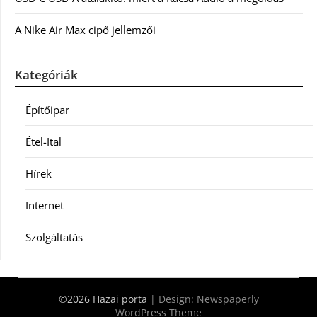
A Nike Air Max cipő jellemzői
Kategóriák
Építőipar
Étel-Ital
Hírek
Internet
Szolgáltatás
©2026 Hazai porta
| Design:
Newspaperly
WordPress Theme