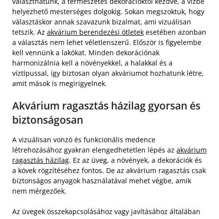
választhatunk, a természetes dekorációktól kezdve, a vízbe
helyezhető mesterséges dolgokig. Sokan megszoktuk, hogy
választáskor annak szavazunk bizalmat, ami vizuálisan
tetszik. Az
akvárium berendezési ötletek
esetében azonban
a választás nem lehet véletlenszerű. Először is figyelembe
kell vennünk a lakókat. Minden dekorációnak
harmonizálnia kell a növényekkel, a halakkal és a
víztípussal, így biztosan olyan akváriumot hozhatunk létre,
amit mások is megirigyelnek.
Akvárium ragasztás házilag gyorsan és
biztonságosan
A vizuálisan vonzó és funkcionális medence
létrehozásához gyakran elengedhetetlen lépés az
akvárium
ragasztás házilag
. Ez az üveg, a növények, a dekorációk és
a kövek rögzítéséhez fontos. De az akvárium ragasztás csak
biztonságos anyagok használatával mehet végbe, amik
nem mérgezőek.
Az üvegek összekapcsolásához vagy javításához általában