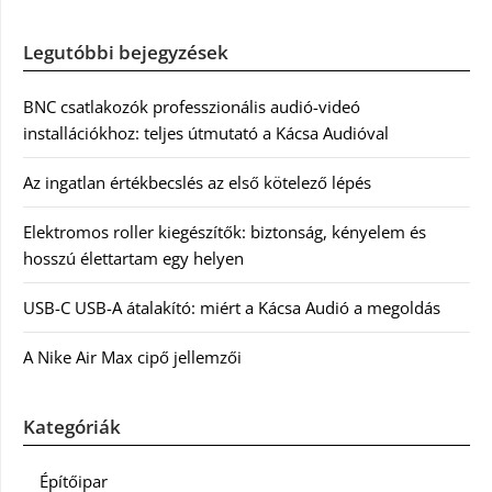
Legutóbbi bejegyzések
BNC csatlakozók professzionális audió-videó
installációkhoz: teljes útmutató a Kácsa Audióval
Az ingatlan értékbecslés az első kötelező lépés
Elektromos roller kiegészítők: biztonság, kényelem és
hosszú élettartam egy helyen
USB-C USB-A átalakító: miért a Kácsa Audió a megoldás
A Nike Air Max cipő jellemzői
Kategóriák
Építőipar