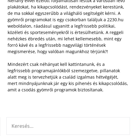
Néhány évvel ezelőtt folyamatosan lestük a városban lévő
plakátokat, ha kikapcsolódást, rendezvényeket kerestünk,
de ma sokkal egyszerűbb a világháló segítségét kérni. A
gyömrői programokat is egy csokorban találjuk a 2230.hu
weboldalon, ráadásul ugyanitt a legfrissebb politikai,
közéleti és sporteseményekről is értesülhetünk. A reggeli
nehézkes ébredés után, mi lehet kellemesebb, mint egy
forró kávé és a legfrissebb nagyvilági történések
megismerése, hogy valóban magunkhoz térjünk?!
Mindezért csak néhányat kell kattintanunk, és a
legfrissebb programajánlókból szemezgetve, pillanatok
alatt meg is tervezhetjük a család izgalmas hétvégéjét,
mert mindnyájunknak jár egy kis pihenés és kikapcsolódás,
amit a csodás gyömrői programok biztosítanak.
KERESÉS: