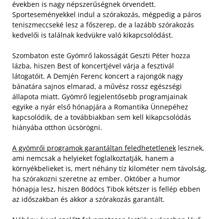
években is nagy népszerűségnek örvendett.
Sporteseményekkel indul a szórakozás, mégpedig a páros
teniszmeccseké lesz a főszerep, de a lazább szórakozás
kedvelői is találnak kedvükre való kikapcsolódást.
Szombaton este Gyömrő lakosságát Geszti Péter hozza
lázba, hiszen Best of koncertjével várja a fesztivál
látogatóit. A Demjén Ferenc koncert a rajongók nagy
bánatára sajnos elmarad, a művész rossz egészségi
állapota miatt. Gyömrő legjelentősebb programjainak
egyike a nyár első hónapjára a Romantika Ünnepéhez
kapcsolódik, de a továbbiakban sem kell kikapcsolódás
hiányába otthon ücsörögni.
A gyömrői programok garantáltan feledhetetlenek
lesznek,
ami nemcsak a helyieket foglalkoztatják, hanem a
környékbelieket is, mert néhány tíz kilométer nem távolság,
ha szórakozni szeretne az ember. Október a humor
hónapja lesz, hiszen Bödöcs Tibok kétszer is fellép ebben
az időszakban és akkor a szórakozás garantált.