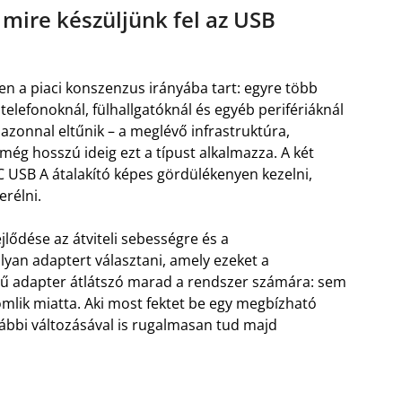
: mire készüljünk fel az USB
n a piaci konszenzus irányába tart: egyre több
telefonoknál, fülhallgatóknál és egyéb perifériáknál
 azonnal eltűnik – a meglévő infrastruktúra,
még hosszú ideig ezt a típust alkalmazza. A két
 USB A átalakító képes gördülékenyen kezelni,
erélni.
ődése az átviteli sebességre és a
lyan adaptert választani, amely ezeket a
telű adapter átlátszó marad a rendszer számára: sem
omlik miatta. Aki most fektet be egy megbízható
ábbi változásával is rugalmasan tud majd