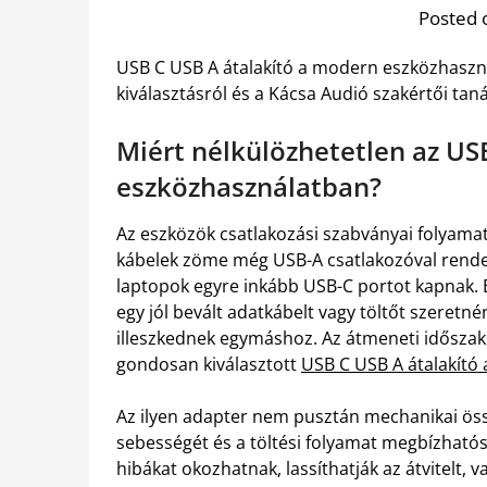
Posted 
USB C USB A átalakító a modern eszközhaszná
kiválasztásról és a Kácsa Audió szakértői taná
Miért nélkülözhetetlen az US
eszközhasználatban?
Az eszközök csatlakozási szabványai folyamat
kábelek zöme még USB-A csatlakozóval rendel
laptopok egyre inkább USB-C portot kapnak.
egy jól bevált adatkábelt vagy töltőt szeret
illeszkednek egymáshoz. Az átmeneti időszak
gondosan kiválasztott
USB C USB A átalakító
Az ilyen adapter nem pusztán mechanikai össz
sebességét és a töltési folyamat megbízhatósá
hibákat okozhatnak, lassíthatják az átvitelt, 