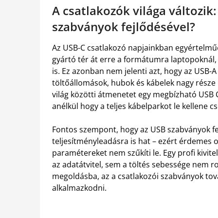
A csatlakozók világa változik
szabványok fejlődésével?
Az USB-C csatlakozó napjainkban egyértelműe
gyártó tér át erre a formátumra laptopoknál, 
is. Ez azonban nem jelenti azt, hogy az USB-A
töltőállomások, hubok és kábelek nagy része 
világ közötti átmenetet egy megbízható USB C
anélkül hogy a teljes kábelparkot le kellene cs
Fontos szempont, hogy az USB szabványok fejl
teljesítményleadásra is hat – ezért érdemes o
paramétereket nem szűkíti le. Egy profi kivi
az adatátvitel, sem a töltés sebessége nem r
megoldásba, az a csatlakozói szabványok tov
alkalmazkodni.