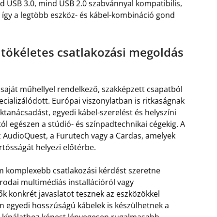
 USB 3.0, mind USB 2.0 szabvánnyal kompatibilis,
– így a legtöbb eszköz- és kábel-kombináció gond
 tökéletes csatlakozási megoldás
aját műhellyel rendelkező, szakképzett csapatból
ecializálódott. Európai viszonylatban is ritkaságnak
ktanácsadást, egyedi kábel-szerelést és helyszíni
któl egészen a stúdió- és színpadtechnikai cégekig. A
z AudioQuest, a Furutech vagy a Cardas, amelyek
rtósságát helyezi előtérbe.
m komplexebb csatlakozási kérdést szeretne
rodai multimédiás installációról vagy
ők konkrét javaslatot tesznek az eszközökkel
én egyedi hosszúságú kábelek is készülhetnek a