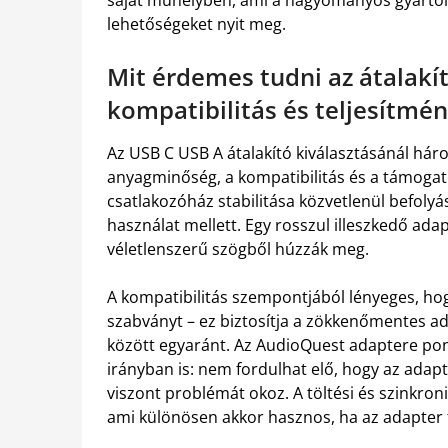
saját műhelyben, ami a hagyományos gyártói
lehetőségeket nyit meg.
Mit érdemes tudni az átalakít
kompatibilitás és teljesítmé
Az USB C USB A átalakító kiválasztásánál há
anyagminőség, a kompatibilitás és a támogatot
csatlakozóház stabilitása közvetlenül befolyá
használat mellett. Egy rosszul illeszkedő ad
véletlenszerű szögből húzzák meg.
A kompatibilitás szempontjából lényeges, hog
szabványt – ez biztosítja a zökkenőmentes ada
között egyaránt. Az AudioQuest adaptere ponto
irányban is: nem fordulhat elő, hogy az adap
viszont problémát okoz. A töltési és szinkro
ami különösen akkor hasznos, ha az adapter 