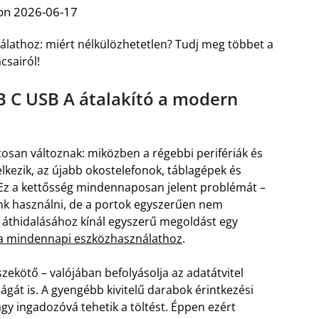
on 2026-06-17
lathoz: miért nélkülözhetetlen? Tudj meg többet a
csairól!
B C USB A átalakító a modern
osan változnak: miközben a régebbi perifériák és
kezik, az újabb okostelefonok, táblagépek és
 Ez a kettősség mindennaposan jelent problémát –
nénk használni, de a portok egyszerűen nem
 áthidalásához kínál egyszerű megoldást egy
 a mindennapi eszközhasználathoz
.
ekötő – valójában befolyásolja az adatátvitel
gát is. A gyengébb kivitelű darabok érintkezési
vagy ingadozóvá tehetik a töltést. Éppen ezért