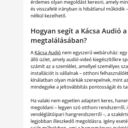
érdemes olyan megoldást keresni, amely mind
és visszafelé irányban is hibátlanul működik 
nélkül kezelhető.
Hogyan segít a Kácsa Audió a
megtalálásában?
A
Kácsa Audió
nem egyszerű webáruház: egy s
álló üzlet, amely audió-videó kiegészítőkre sp
számít az a szemlélet, amellyel személyes sza
installációt is vállalnak – otthoni felhasználó
kínálatban olyan márkák szerepelnek, mint a
mindegyike a jeltovábbítás pontosságát és ta
Ha valaki nem egyetlen adaptert keres, hane
megoldani – legyen szó otthoni rendszerről, i
vendéglátóipari hangrendszerről –, a szakért
legjobban illeszkedő megoldásra. Igény eset