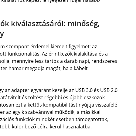
 kínálathoz képest lényegesen rugalmasabb
ók kiválasztásáról: minőség,
ny
rom szempont érdemel kiemelt figyelmet: az
t funkcionalitás. Az érintkezők kialakítása és a
solja, mennyire lesz tartós a darab napi, rendszeres
apter hamar megadja magát, ha a kábelt
y az adapter egyaránt kezelje az USB 3.0 és USB 2.0
tátvitelt és töltést régebbi és újabb eszközök
san ezt a kettős kompatibilitást nyújtja visszafelé
ter az egyik szabvánnyal működik, a másikkal
nizációs funkciók mindkét esetben támogatottak,
több különböző célra kerül használatba.