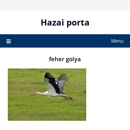
Skip
to
content
Hazai porta
Menu
feher golya