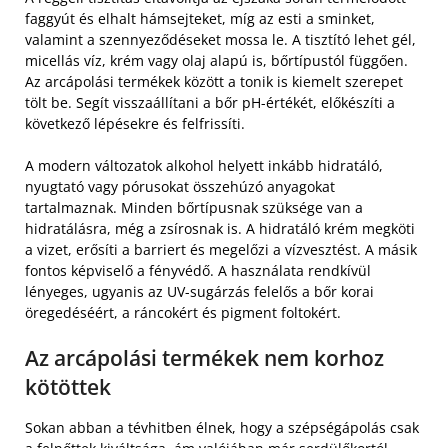
faggyút és elhalt hámsejteket, míg az esti a sminket,
valamint a szennyeződéseket mossa le. A tisztító lehet gél,
micellás víz, krém vagy olaj alapú is, bőrtípustól függően.
Az arcápolási termékek között a tonik is kiemelt szerepet
tölt be. Segít visszaállítani a bőr pH-értékét, előkészíti a
következő lépésekre és felfrissíti.
A modern változatok alkohol helyett inkább hidratáló,
nyugtató vagy pórusokat összehúzó anyagokat
tartalmaznak. Minden bőrtípusnak szüksége van a
hidratálásra, még a zsírosnak is. A hidratáló krém megköti
a vizet, erősíti a barriert és megelőzi a vízvesztést. A másik
fontos képviselő a fényvédő. A használata rendkívül
lényeges, ugyanis az UV-sugárzás felelős a bőr korai
öregedéséért, a ráncokért és pigment foltokért.
Az arcápolási termékek nem korhoz
kötöttek
Sokan abban a tévhitben élnek, hogy a szépségápolás csak