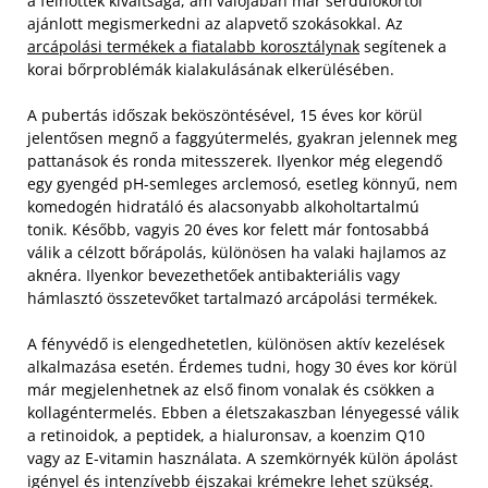
a felnőttek kiváltsága, ám valójában már serdülőkortól
ajánlott megismerkedni az alapvető szokásokkal. Az
arcápolási termékek a fiatalabb korosztálynak
segítenek a
korai bőrproblémák kialakulásának elkerülésében.
A pubertás időszak beköszöntésével, 15 éves kor körül
jelentősen megnő a faggyútermelés, gyakran jelennek meg
pattanások és ronda mitesszerek. Ilyenkor még elegendő
egy gyengéd pH-semleges arclemosó, esetleg könnyű, nem
komedogén hidratáló és alacsonyabb alkoholtartalmú
tonik. Később, vagyis 20 éves kor felett már fontosabbá
válik a célzott bőrápolás, különösen ha valaki hajlamos az
aknéra. Ilyenkor bevezethetőek antibakteriális vagy
hámlasztó összetevőket tartalmazó arcápolási termékek.
A fényvédő is elengedhetetlen, különösen aktív kezelések
alkalmazása esetén. Érdemes tudni, hogy 30 éves kor körül
már megjelenhetnek az első finom vonalak és csökken a
kollagéntermelés. Ebben a életszakaszban lényegessé válik
a retinoidok, a peptidek, a hialuronsav, a koenzim Q10
vagy az E-vitamin használata. A szemkörnyék külön ápolást
igényel és intenzívebb éjszakai krémekre lehet szükség.