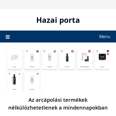
Skip
to
content
Hazai porta
Menu
Az arcápolási termékek
nélkülözhetetlenek a mindennapokban