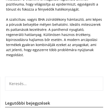
pozitívuma, hogy világosítja az epidermiszt, egységesíti a
tónust és fokozza a fényvédők hatékonyságát.
A szalicilsav, vagyis BHA zsíroldékony hámlasztó, ami képes
a pórusok belsejébe mélyen behatolni. Ideális mitesszerek
és pattanások kezelésére. A panthenol nyugtató,
regeneráló hatóanyag. Különösen hasznos érzékeny,
kipirosodásra hajlamos bőr esetén. A modern arcápolási
termékek gyakran kombinálják ezeket az anyagokat, ami
azt jelenti, hogy egyszerre több problémára nyújtanak
megoldást.
KERESÉS:
Legutóbbi bejegyzések