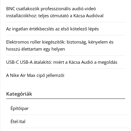
BNC csatlakozók professzionális audió-videó
installációkhoz: teljes útmutató a Kácsa Audióval
Az ingatlan értékbecslés az első kötelező lépés
Elektromos roller kiegészítők: biztonság, kényelem és
hosszú élettartam egy helyen
USB-C USB-A átalakító: miért a Kácsa Audió a megoldás
A Nike Air Max cipő jellemzői
Kategóriák
Építőipar
Étel-Ital