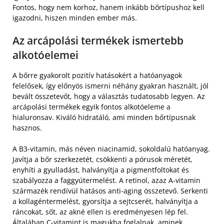
Fontos, hogy nem korhoz, hanem inkább bőrtípushoz kell
igazodni, hiszen minden ember más.
Az arcápolási termékek ismertebb
alkotóelemei
A bőrre gyakorolt pozitív hatásokért a hatóanyagok
felelősek, így előnyös ismerni néhány gyakran használt, jól
bevált összetevőt, hogy a választás tudatosabb legyen. Az
arcápolási termékek egyik fontos alkotóeleme a
hialuronsav. Kiváló hidratáló, ami minden bőrtípusnak
hasznos.
A B3-vitamin, más néven niacinamid, sokoldalú hatóanyag.
Javítja a bőr szerkezetét, csökkenti a pórusok méretét,
enyhíti a gyulladást, halványítja a pigmentfoltokat és
szabályozza a faggyútermelést. A retinol, azaz A-vitamin
származék rendívül hatásos anti-aging összetevő. Serkenti
a kollagéntermelést, gyorsítja a sejtcserét, halványítja a
ráncokat, sőt, az akné ellen is eredményesen lép fel.
Általában C-vitamint is magukba foglalnak, aminek