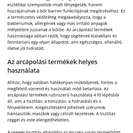
esztétikai szempontok miatt lényegesek, hanem
hozzájárulnak a bőr barrier funkciójának megőrzéséhez. Ez
a természetes védőréteg megakadályozza, hogy a
baktériumok, allergének vagy más irritáló anyagok
mélyebbre jussanak a bőrbe. Az arcápolási termékek
hasznossága abban rejlik, hogy segítenek kialakítani és
fenntartani egy olyan állapotot, ami egészséges, ellenálló,
illetve jól hidratált.
Az arcápolási termékek helyes
használata
Ahhoz, hogy valóban hatékonyan működjenek, fontos a
megfelelő sorrend és használati mód betartása. Az
arcápolási termékek rutinszerű használata 4 fő lépésből
áll, ami a tisztítás, a tonizálás, a hidratálás és a
fényvédelem. Kiegészítésként jöhetnek szérumok,
hámlasztók, maszkok vagy célzott kezelések. A tisztítás
reggel és este elengedhetetlen.
A reggeli tisztítás eltávolítja az éjszaka során termelődött