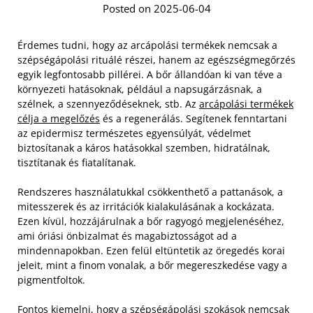
Posted on 2025-06-04
Érdemes tudni, hogy az arcápolási termékek nemcsak a
szépségápolási rituálé részei, hanem az egészségmegőrzés
egyik legfontosabb pillérei. A bőr állandóan ki van téve a
környezeti hatásoknak, például a napsugárzásnak, a
szélnek, a szennyeződéseknek, stb. Az
arcápolási termékek
célja a megelőzés
és a regenerálás. Segítenek fenntartani
az epidermisz természetes egyensúlyát, védelmet
biztosítanak a káros hatásokkal szemben, hidratálnak,
tisztítanak és fiatalítanak.
Rendszeres használatukkal csökkenthető a pattanások, a
mitesszerek és az irritációk kialakulásának a kockázata.
Ezen kívül, hozzájárulnak a bőr ragyogó megjelenéséhez,
ami óriási önbizalmat és magabiztosságot ad a
mindennapokban. Ezen felül eltüntetik az öregedés korai
jeleit, mint a finom vonalak, a bőr megereszkedése vagy a
pigmentfoltok.
Fontos kiemelni, hogy a szépségápolási szokások nemcsak