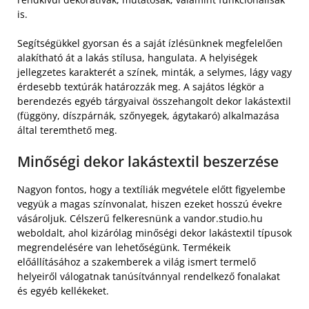
is.
Segítségükkel gyorsan és a saját ízlésünknek megfelelően
alakítható át a lakás stílusa, hangulata. A helyiségek
jellegzetes karakterét a színek, minták, a selymes, lágy vagy
érdesebb textúrák határozzák meg. A sajátos légkör a
berendezés egyéb tárgyaival összehangolt dekor lakástextil
(függöny, díszpárnák, szőnyegek, ágytakaró) alkalmazása
által teremthető meg.
Minőségi dekor lakástextil beszerzése
Nagyon fontos, hogy a textíliák megvétele előtt figyelembe
vegyük a magas színvonalat, hiszen ezeket hosszú évekre
vásároljuk. Célszerű felkeresnünk a vandor.studio.hu
weboldalt, ahol kizárólag minőségi dekor lakástextil típusok
megrendelésére van lehetőségünk. Termékeik
előállításához a szakemberek a világ ismert termelő
helyeiről válogatnak tanúsítvánnyal rendelkező fonalakat
és egyéb kellékeket.