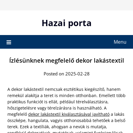
Skip
to
content
Hazai porta
Menu
Ízlésünknek megfelelő dekor lakástextil
Posted on 2025-02-28
A dekor lakástextil nemcsak esztétikus kiegészítő, hanem
remekül alakítja a teret is minden otthonban. Emellett több
praktikus funkciót is ellát, például térelválasztásra,
hőszigetelésre vagy térelzárásra is használható. A
megfelelő
dekor lakástextil kiválasztásával javítható
a lakás
összképe, hangulata, vagyis otthonosabbá tehetőek a belső
terek. Ezek a textíliák, ahogyan a nevük is mutatja,
rendkívül dekoratívak, mutatósak, valamint funkcionálisak