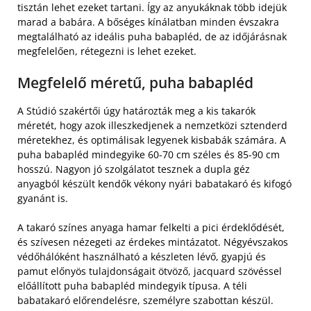
tisztán lehet ezeket tartani. Így az anyukáknak több idejük
marad a babára. A bőséges kínálatban minden évszakra
megtalálható az ideális puha babapléd, de az időjárásnak
megfelelően, rétegezni is lehet ezeket.
Megfelelő méretű, puha babapléd
A Stúdió szakértői úgy határozták meg a kis takarók
méretét, hogy azok illeszkedjenek a nemzetközi sztenderd
méretekhez, és optimálisak legyenek kisbabák számára. A
puha babapléd mindegyike 60-70 cm széles és 85-90 cm
hosszú. Nagyon jó szolgálatot tesznek a dupla géz
anyagból készült kendők vékony nyári babatakaró és kifogó
gyanánt is.
A takaró színes anyaga hamar felkelti a pici érdeklődését,
és szívesen nézegeti az érdekes mintázatot. Négyévszakos
védőhálóként használható a készleten lévő, gyapjú és
pamut előnyös tulajdonságait ötvöző, jacquard szövéssel
előállított puha babapléd mindegyik típusa. A téli
babatakaró előrendelésre, személyre szabottan készül.