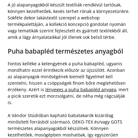
A jó alapanyagokból készült textíliák rendkívül tartósak,
könnyen kezelhetőek, kevés terhet rónak a környezetünkre.
Sokféle dekor lakástextil szerepel a webshop
termékpalettáján, a kollekció koncepció gondolat nyomán
vagy tematikák szerint fejlesztett és gyártott textilekből áll,
amik a lágy árnyalataikkal jól illenek sok belső térbe.
Puha babapléd természetes anyagból
Fontos kelléke a kelengyének a puha babapléd, ugyanis
mondhatni ezzel érintkezik először az újszülött. Azonban
az alapanyagok minőségének kiemelt figyelmet kell
szentelni, hiszen a csöppségek finom bőre meglehetősen
érzékeny. Azért is
lényeges a puha babapléd anyaga
, mert
a picik szeretik ezt morzsolgatni, de néha még rágcsálják
is.
A Vándor Stúdióban kapható babatakarók kizárólag
minősített forrásból származó, OEKO-TEX és/vagy GOTS
természetes alapanyagokból készülnek. Könnyen
kezelhetőek, mosógépben moshatóak, így egyszerűen