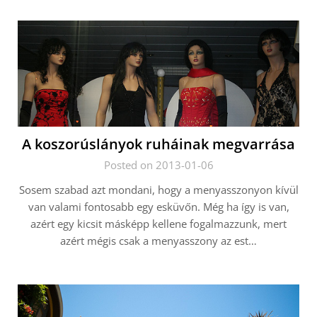
A koszorúslányok ruháinak megvarrása
Posted on 2013-01-06
Sosem szabad azt mondani, hogy a menyasszonyon kívül
van valami fontosabb egy esküvőn. Még ha így is van,
azért egy kicsit másképp kellene fogalmazzunk, mert
azért mégis csak a menyasszony az est…