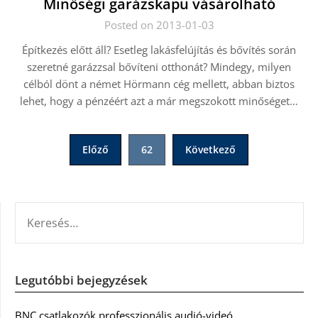
Minőségi garázskapu vásárolható
Posted on 2013-01-03
Építkezés előtt áll? Esetleg lakásfelújítás és bővítés során
szeretné garázzsal bővíteni otthonát? Mindegy, milyen
célból dönt a német Hörmann cég mellett, abban biztos
lehet, hogy a pénzéért azt a már megszokott minőséget…
Bejegyzések
Előző
62
Következő
lapozása
KERESÉS:
Legutóbbi bejegyzések
BNC csatlakozók professzionális audió-videó