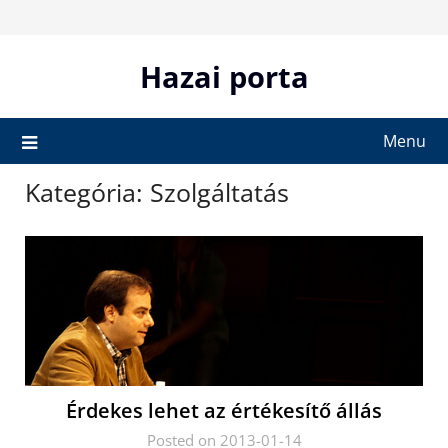
Skip
to
content
Hazai porta
Menu
Kategória:
Szolgáltatás
Érdekes lehet az értékesítő állás
Posted on 2013-01-14