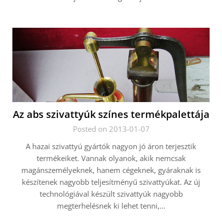
Az abs szivattyúk színes termékpalettája
Posted on 2013-01-07
A hazai szivattyú gyártók nagyon jó áron terjesztik
termékeiket. Vannak olyanok, akik nemcsak
magánszemélyeknek, hanem cégeknek, gyáraknak is
készítenek nagyobb teljesítményű szivattyúkat. Az új
technológiával készült szivattyúk nagyobb
megterhelésnek ki lehet tenni,…