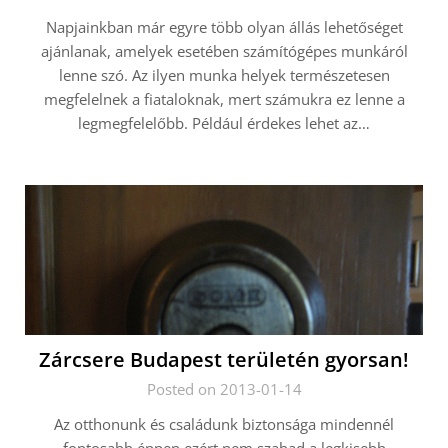
Napjainkban már egyre több olyan állás lehetőséget
ajánlanak, amelyek esetében számítógépes munkáról
lenne szó. Az ilyen munka helyek természetesen
megfelelnek a fiataloknak, mert számukra ez lenne a
legmegfelelőbb. Például érdekes lehet az…
Zárcsere Budapest területén gyorsan!
Posted on 2013-01-14
Az otthonunk és családunk biztonsága mindennél