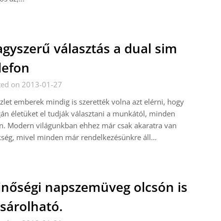
gyszerű választás a dual sim
lefon
ted on 2013-01-27
zlet emberek mindig is szerették volna azt elérni, hogy
n életüket el tudják választani a munkától, minden
n. Modern világunkban ehhez már csak akaratra van
kség, mivel minden már rendelkezésünkre áll…
nőségi napszemüveg olcsón is
sárolható.