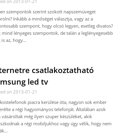
ted on 2013-01-21
yen szempontok szerint szokott napszemüveget
rolni? Inkább a minőséget választja, vagy az a
ontosabb szempont, hogy olcsó legyen, esetleg divatos?
 mind lényeges szempontok, de talán a leglényegesebb
 is az, hogy…
ternetre csatlakoztatható
msung led tv
ted on 2013-01-21
kostelefonok piacra kerülése óta, nagyon sok ember
erélte a régi hagyományos telefonját. Általában azok
vásároltak még ilyen szuper készüléket, akik
szkodnak a régi mobiljukhoz vagy úgy vélik, hogy nem
ják…