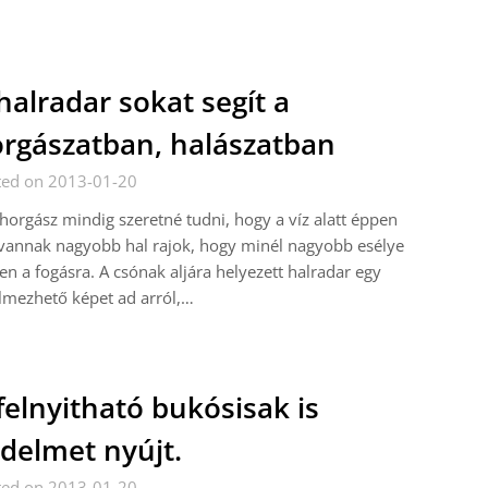
halradar sokat segít a
rgászatban, halászatban
ted on 2013-01-20
horgász mindig szeretné tudni, hogy a víz alatt éppen
vannak nagyobb hal rajok, hogy minél nagyobb esélye
en a fogásra. A csónak aljára helyezett halradar egy
lmezhető képet ad arról,…
felnyitható bukósisak is
delmet nyújt.
ted on 2013-01-20