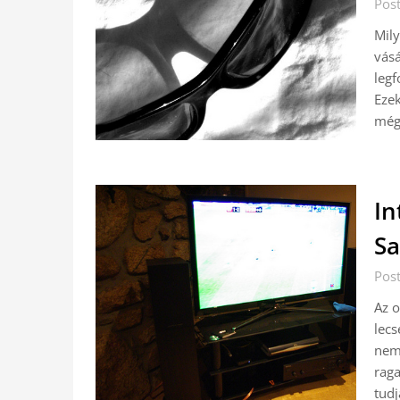
Pos
Mil
vásá
legf
Ezek
még
In
Sa
Pos
Az o
lecs
nem 
raga
tud