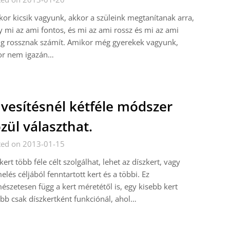
or kicsik vagyunk, akkor a szüleink megtanítanak arra,
 mi az ami fontos, és mi az ami rossz és mi az ami
ig rossznak számít. Amikor még gyerekek vagyunk,
or nem igazán…
vesítésnél kétféle módszer
zül választhat.
ted on 2013-01-15
kert több féle célt szolgálhat, lehet az díszkert, vagy
elés céljából fenntartott kert és a többi. Ez
észetesen függ a kert méretétől is, egy kisebb kert
bb csak díszkertként funkciónál, ahol…