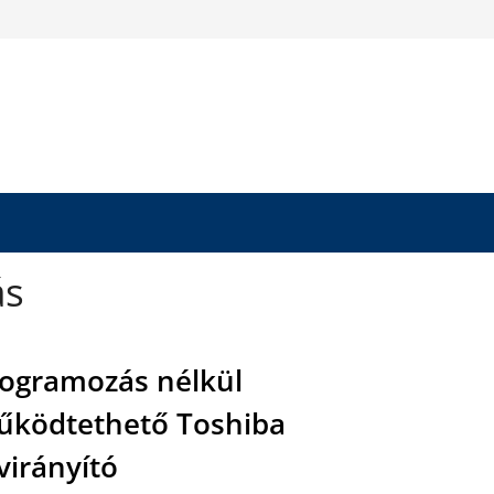
ás
ogramozás nélkül
ködtethető Toshiba
virányító