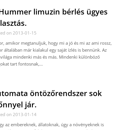
Hummer limuzin bérlés ügyes
lasztás.
ted on 2013-01-15
r, amikor megtanuljuk, hogy mi a jó és mi az ami rossz,
r általában már kialakul egy saját ízlés is bennünk. Az
svilága mindenki más és más. Mindenki különböző
okat tart fontosnak,…
tomata öntözőrendszer sok
őnnyel jár.
ted on 2013-01-14
y az embereknek, állatoknak, úgy a növényeknek is