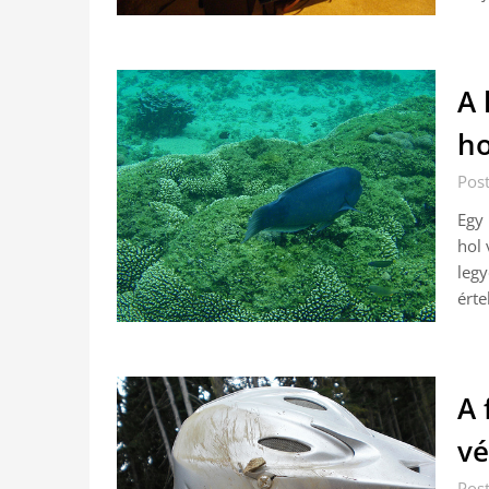
A 
ho
Pos
Egy 
hol 
legy
érte
A 
vé
Pos