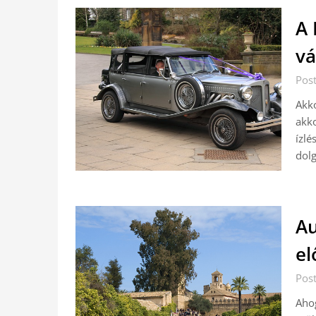
A 
vá
Pos
Akko
akko
ízlé
dolg
Au
el
Pos
Ahog