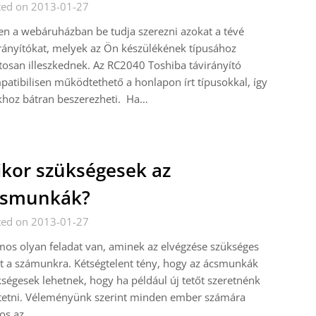
ted on 2013-01-27
n a webáruházban be tudja szerezni azokat a tévé
rányítókat, melyek az Ön készülékének típusához
osan illeszkednek. Az RC2040 Toshiba távirányító
atibilisen működtethető a honlapon írt típusokkal, így
khoz bátran beszerezheti. Ha…
kor szükségesek az
csmunkák?
ted on 2013-01-27
os olyan feladat van, aminek az elvégzése szükséges
t a számunkra. Kétségtelent tény, hogy az ácsmunkák
ségesek lehetnek, hogy ha például új tetőt szeretnénk
ttetni. Véleményünk szerint minden ember számára
os az,…