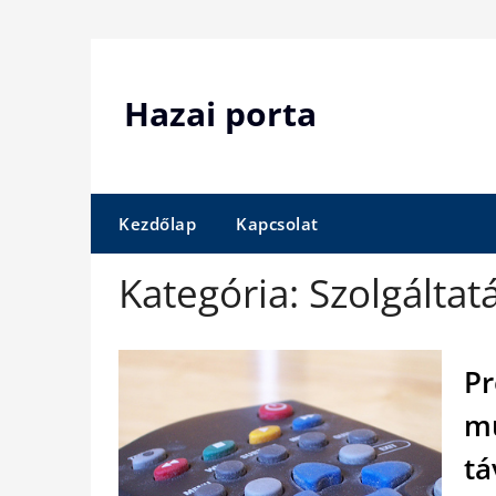
Skip
to
content
Hazai porta
Kezdőlap
Kapcsolat
Kategória:
Szolgáltat
Pr
mű
tá