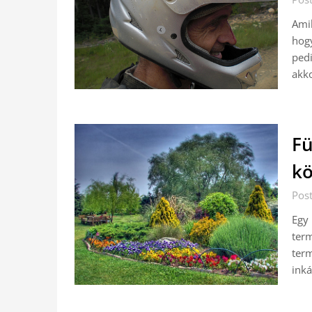
Amik
hogy
ped
akk
Fü
kö
Pos
Egy 
term
term
inká