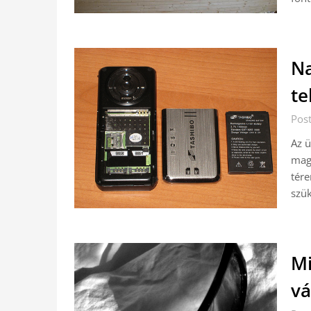
Na
te
Pos
Az ü
magá
tére
szü
Mi
vá