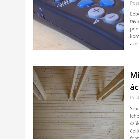
Pos
Ebbe
távi
pont
komp
azo
Mi
á
Pos
Szám
lehe
szük
épí
font