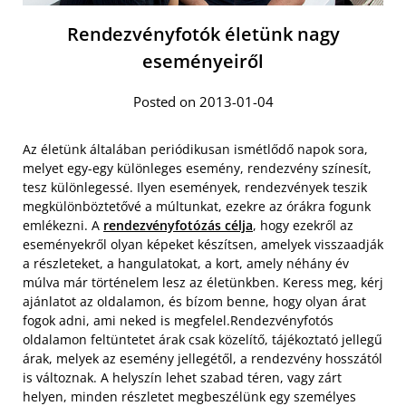
Rendezvényfotók életünk nagy
eseményeiről
Posted on 2013-01-04
Az életünk általában periódikusan ismétlődő napok sora,
melyet egy-egy különleges esemény, rendezvény színesít,
tesz különlegessé. Ilyen események, rendezvények teszik
megkülönböztetővé a múltunkat, ezekre az órákra fogunk
emlékezni. A
rendezvényfotózás célja
, hogy ezekről az
eseményekről olyan képeket készítsen, amelyek visszaadják
a részleteket, a hangulatokat, a kort, amely néhány év
múlva már történelem lesz az életünkben. Keress meg, kérj
ajánlatot az oldalamon, és bízom benne, hogy olyan árat
fogok adni, ami neked is megfelel.
Rendezvényfotós
oldalamon feltüntetet árak csak közelítő, tájékoztató jellegű
árak, melyek az esemény jellegétől, a rendezvény hosszától
is változnak. A helyszín lehet szabad téren, vagy zárt
helyen, minden részletet megbeszélünk egy személyes