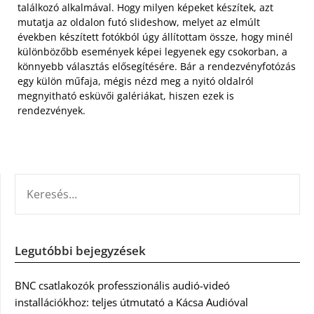
találkozó alkalmával. Hogy milyen képeket készítek, azt
mutatja az oldalon futó slideshow, melyet az elmúlt
években készített fotókból úgy állítottam össze, hogy minél
különbözőbb események képei legyenek egy csokorban, a
könnyebb választás elősegítésére. Bár a rendezvényfotózás
egy külön műfaja, mégis nézd meg a nyitó oldalról
megnyitható esküvői galériákat, hiszen ezek is
rendezvények.
KERESÉS:
Legutóbbi bejegyzések
BNC csatlakozók professzionális audió-videó
installációkhoz: teljes útmutató a Kácsa Audióval