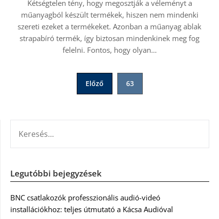
Kétségtelen tény, hogy megosztják a véleményt a
műanyagból készült termékek, hiszen nem mindenki
szereti ezeket a termékeket. Azonban a műanyag ablak
strapabíró termék, így biztosan mindenkinek meg fog
felelni. Fontos, hogy olyan…
Bejegyzések
Előző
63
lapozása
KERESÉS:
Legutóbbi bejegyzések
BNC csatlakozók professzionális audió-videó
installációkhoz: teljes útmutató a Kácsa Audióval