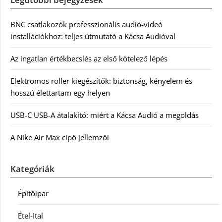
BNC csatlakozók professzionális audió-videó
installációkhoz: teljes útmutató a Kácsa Audióval
Az ingatlan értékbecslés az első kötelező lépés
Elektromos roller kiegészítők: biztonság, kényelem és
hosszú élettartam egy helyen
USB-C USB-A átalakító: miért a Kácsa Audió a megoldás
A Nike Air Max cipő jellemzői
Kategóriák
Építőipar
Étel-Ital