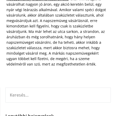
vásárolhat nagyon jó áron, egy akció keretén belül, egy
nyár végi leárazás alkalmával.
Amikor valami spéci dolgot
vásárolunk, akkor általában szaküzletet választunk, ahol
megvásároljuk azt. A napszemüveg vásárlásnál, erre
kimondottan kell figyelni, hogy csak is szaküzletbe
vásároljunk. Ma már lehet az utca sarkon, a strandon, az
áruházban és még sorolhatnánk, hogy hány helyen
napszemüveget vásárolni, de ha teheti, akkor inkább a
szaküzletet válassza, mert akkor biztosra mehet, hogy
minőséget vásárol meg. A márkás napszemüvegekért
ugyan többet kell fizetni, de megéri, ha a szeme
védelméről van szó, mert az megfizethetetlen érték.
KERESÉS:
Legutóbbi bejegyzések