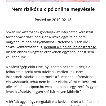
Nem rizikós a cipő online megvétele
Posted on 2019-02-18
Sokan kockázatosnak gondolják az interneten keresztül
történő vásárlást, pedig ez a rizikó egyáltalán nem
nagyobb, mint a hagyományos üzletekben. Ezen kívül
sokkal komfortosabb is,
például a cipő online beszerzése
,
hiszen ennek elvégzése érdekében egyetlen lépést sem
kell tennünk.
A számítógép előtt ülve, nyugodtan nézhetjük végig a
felhozatalt, senki nem tülekedik mellettünk, nem
lökdösnek, ráadásul a termékekről minden információt
elolvashatunk, tehát nem kell az eladót várni és kérdezni
tőle. Például a cipom.hu webshopban is egyszerű és gyors
lehet a vásárlás, legyen szó bármilyen lábbeliről.
A férfiak ugyanúgy megtalálják a kedvencüket a kínálatban,