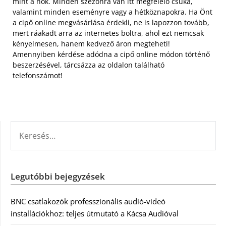
mint a nők. Minden szezonra van itt megfelelő csuka,
valamint minden eseményre vagy a hétköznapokra. Ha Önt
a cipő online megvásárlása érdekli, ne is lapozzon tovább,
mert ráakadt arra az internetes boltra, ahol ezt nemcsak
kényelmesen, hanem kedvező áron megteheti!
Amennyiben kérdése adódna a cipő online módon történő
beszerzésével, tárcsázza az oldalon található
telefonszámot!
KERESÉS:
Legutóbbi bejegyzések
BNC csatlakozók professzionális audió-videó
installációkhoz: teljes útmutató a Kácsa Audióval