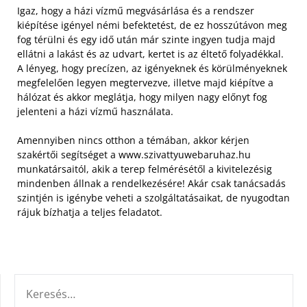
Igaz, hogy a házi vízmű megvásárlása és a rendszer
kiépítése igényel némi befektetést, de ez hosszútávon meg
fog térülni és egy idő után már szinte ingyen tudja majd
ellátni a lakást és az udvart, kertet is az éltető folyadékkal.
A lényeg, hogy precízen, az igényeknek és körülményeknek
megfelelően legyen megtervezve, illetve majd kiépítve a
hálózat és akkor meglátja, hogy milyen nagy előnyt fog
jelenteni a házi vízmű használata.
Amennyiben nincs otthon a témában, akkor kérjen
szakértői segítséget a www.szivattyuwebaruhaz.hu
munkatársaitól, akik a terep felmérésétől a kivitelezésig
mindenben állnak a rendelkezésére! Akár csak tanácsadás
szintjén is igénybe veheti a szolgáltatásaikat, de nyugodtan
rájuk bízhatja a teljes feladatot.
KERESÉS: