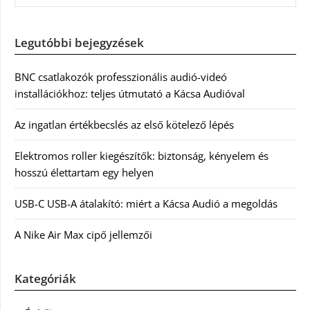
Legutóbbi bejegyzések
BNC csatlakozók professzionális audió-videó
installációkhoz: teljes útmutató a Kácsa Audióval
Az ingatlan értékbecslés az első kötelező lépés
Elektromos roller kiegészítők: biztonság, kényelem és
hosszú élettartam egy helyen
USB-C USB-A átalakító: miért a Kácsa Audió a megoldás
A Nike Air Max cipő jellemzői
Kategóriák