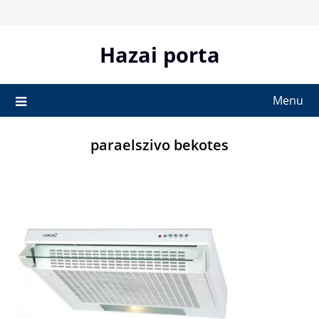
Skip
to
content
Hazai porta
Menu
paraelszivo bekotes