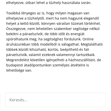
elhelyezve, útban lehet a tűzhely használata során.
Továbbá lényeges az is, hogy milyen magasan van
elhelyezve a tűzhelytől, mert ha nem hagyunk elegendő
helyet a kettő között, könnyen váratlan tűzeset történhet.
Összegezve, nem lehetetlen szakember segítsége nélkül
bekötni a páraelszívót, de több időt és energiát
spórolhatunk meg, ha segítséghez fordulunk. Online
áruházunkban több modellből is válogathat. Megtalálható
többek között kihúzható, kürtös, beépíthető és fali
páraelszívók, valamit ezeknek valamennyi tartozékaik.
Megrendelést követően igényelheti a házhozszállítást, de
budapesti átadópontunkon személyes átvételre is
lehetősége van.
KERESÉS: