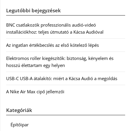
Legutóbbi bejegyzések
BNC csatlakozók professzionális audió-videó
installációkhoz: teljes útmutató a Kácsa Audióval
Az ingatlan értékbecslés az első kötelező lépés
Elektromos roller kiegészítők: biztonság, kényelem és
hosszú élettartam egy helyen
USB-C USB-A átalakító: miért a Kácsa Audió a megoldás
A Nike Air Max cipő jellemzői
Kategóriák
Építőipar