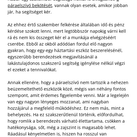
páraelszívó bekötését
, vannak olyan esetek, amikor jobban
jár, ha segítséget kér.
Az ehhez értő szakember felkérése általában idő és pénz
kérdése szokott lenni, mert legtöbbször napokig várni kell
rá és nem kis összeget kér el a munkája elvégzéséért
cserébe. Ebből az okból adódóan fordul elő nagyon
gyakran, hogy egy-egy háztartási eszköz beszerelésénél,
egyszerűbb berendezések megjavításánál a
lakástulajdonos szakszerű segítség igénylése nélkül végzi
el ezeket a tennivalókat.
Annak ellenére, hogy a páraelszívó nem tartozik a nehezen
beüzemeltethető eszközök közé, mégis van néhány fontos
szempont, amit érdemes figyelembe venni. Már a legelején
van egy nagyon lényeges mozzanat, ami nagyban
hozzájárul a megfelelő működéshez. Ez nem más, mint a
behelyezés. Ha ez szakszerűtlenül történik, előfordulhat,
hogy romlik a berendezés várható élettartama, csökken a
hatékonysága, sőt, még a zajszint is magasabb lehet.
Ráadásul kényelmetlen is, hiszen ha rosszul van