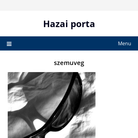
Skip
to
content
Hazai porta
Menu
szemuveg