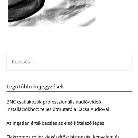
KERESÉS:
Legutóbbi bejegyzések
BNC csatlakozók professzionális audió-videó
installációkhoz: teljes útmutató a Kácsa Audióval
Az ingatlan értékbecslés az első kötelező lépés
Elektromos roller kiegészítők: biztonság, kényelem és