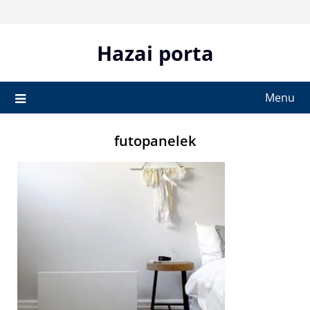
Skip
to
content
Hazai porta
Menu
futopanelek