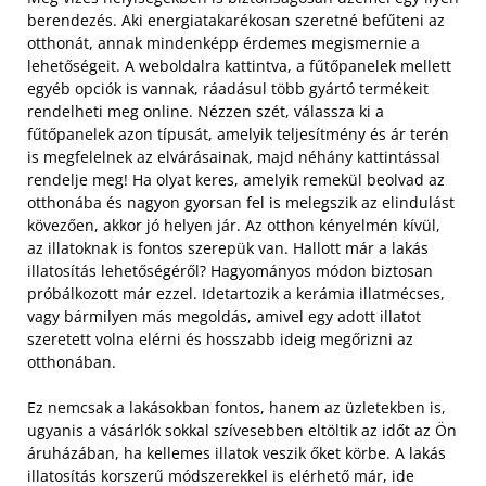
berendezés. Aki energiatakarékosan szeretné befűteni az
otthonát, annak mindenképp érdemes megismernie a
lehetőségeit. A weboldalra kattintva, a fűtőpanelek mellett
egyéb opciók is vannak, ráadásul több gyártó termékeit
rendelheti meg online. Nézzen szét, válassza ki a
fűtőpanelek azon típusát, amelyik teljesítmény és ár terén
is megfelelnek az elvárásainak, majd néhány kattintással
rendelje meg!
Ha olyat keres, amelyik remekül beolvad az
otthonába és nagyon gyorsan fel is melegszik az elindulást
kövezően, akkor jó helyen jár. Az otthon kényelmén kívül,
az illatoknak is fontos szerepük van. Hallott már a lakás
illatosítás lehetőségéről? Hagyományos módon biztosan
próbálkozott már ezzel. Idetartozik a kerámia illatmécses,
vagy bármilyen más megoldás, amivel egy adott illatot
szeretett volna elérni és hosszabb ideig megőrizni az
otthonában.
Ez nemcsak a lakásokban fontos, hanem az üzletekben is,
ugyanis a vásárlók sokkal szívesebben eltöltik az időt az Ön
áruházában, ha kellemes illatok veszik őket körbe. A lakás
illatosítás korszerű módszerekkel is elérhető már, ide