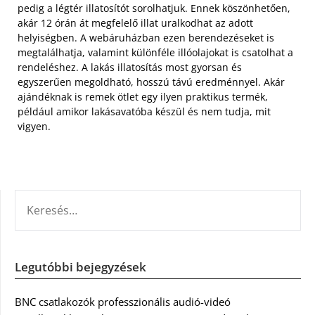
pedig a légtér illatosítót sorolhatjuk. Ennek köszönhetően,
akár 12 órán át megfelelő illat uralkodhat az adott
helyiségben. A webáruházban ezen berendezéseket is
megtalálhatja, valamint különféle illóolajokat is csatolhat a
rendeléshez. A lakás illatosítás most gyorsan és
egyszerűen megoldható, hosszú távú eredménnyel. Akár
ajándéknak is remek ötlet egy ilyen praktikus termék,
például amikor lakásavatóba készül és nem tudja, mit
vigyen.
KERESÉS:
Legutóbbi bejegyzések
BNC csatlakozók professzionális audió-videó