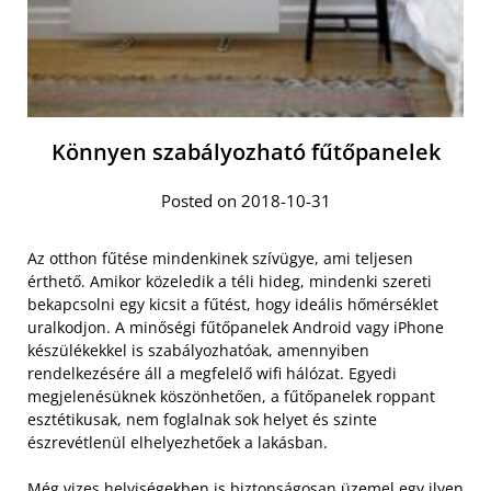
Könnyen szabályozható fűtőpanelek
Posted on 2018-10-31
Az otthon fűtése mindenkinek szívügye, ami teljesen
érthető. Amikor közeledik a téli hideg, mindenki szereti
bekapcsolni egy kicsit a fűtést, hogy ideális hőmérséklet
uralkodjon. A minőségi fűtőpanelek Android vagy iPhone
készülékekkel is szabályozhatóak, amennyiben
rendelkezésére áll a megfelelő wifi hálózat. Egyedi
megjelenésüknek köszönhetően, a fűtőpanelek roppant
esztétikusak, nem foglalnak sok helyet és szinte
észrevétlenül elhelyezhetőek a lakásban.
Még vizes helyiségekben is biztonságosan üzemel egy ilyen