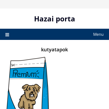
Skip
to
content
Hazai porta
Menu
kutyatapok