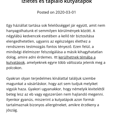
Ízletes és tápláló kutyatápok
Posted on 2020-03-01
Egy háziállat tartása sok felelősséggel jár együtt, amit nem
hanyagolhatunk el semmilyen körülmények között. A
négylábú kedvencek esetében a kellő tér biztosítása
elengedhetetlen, ugyanis az egészséges élethez a
rendszeres testmozgás fontos tényező. Ezen felül, a
minőségi élelmiszer felszolgálása a másik kihagyhatatlan
dolog, amire adni érdemes. Itt
kerülhetnek témába a
kutyatápok
, amelyeknek egyre több változata jelenik meg a
polcokon.
Gyakran olyan terjedelmes kínálattal találjuk szembe
magunkat a vásárláskor, hogy azt sem tudjuk melyiket
vigyük haza. Gyakori ugyanakkor, hogy némelyik kivitelétől
beteg lesz az eb vagy egyszerűen nem hajlandó megenni.
Ilyenkor gyanús, miszerint a kutyatápok azon formái
tartalmaznak bizonyos allergéneket, amikre érzékeny a
jószág.