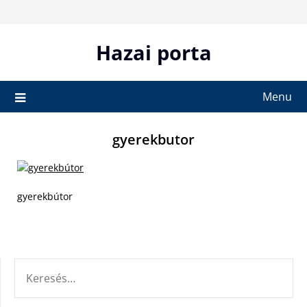
Skip
to
content
Hazai porta
Menu
gyerekbutor
gyerekbútor
KERESÉS: