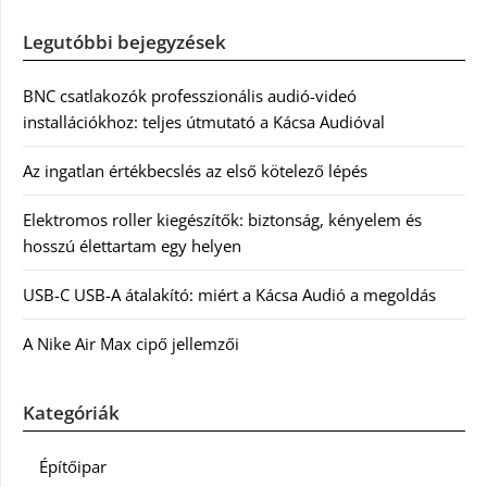
Legutóbbi bejegyzések
BNC csatlakozók professzionális audió-videó
installációkhoz: teljes útmutató a Kácsa Audióval
Az ingatlan értékbecslés az első kötelező lépés
Elektromos roller kiegészítők: biztonság, kényelem és
hosszú élettartam egy helyen
USB-C USB-A átalakító: miért a Kácsa Audió a megoldás
A Nike Air Max cipő jellemzői
Kategóriák
Építőipar