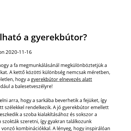
lható a gyerekbútor?
on 2020-11-16
 hogy a fa megmunkálásánál megkülönböztetjük a
okat. A kettő közötti különbség nemcsak méretben,
letlen, hogy a
gyerekbútor elnevezés alatt
dául a balesetveszélyre!
lni arra, hogy a sarkába beverhetik a fejüket, így
tt szélekkel rendelkezik. A jó gyerekbútor emellett
lleszkedik a szoba kialakításához és sokszor a
 szokták szeretni, így gyakran találkozunk
ás vonzó kombinációkkal.
A lényeg, hogy inspirálóan