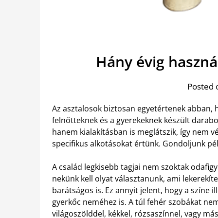
Hány évig haszná
Posted 
Az asztalosok biztosan egyetértenek abban,
felnőtteknek és a gyerekeknek készült darab
hanem kialakításban is meglátszik, így nem vé
specifikus alkotásokat értünk. Gondoljunk pél
A család legkisebb tagjai nem szoktak odafigye
nekünk kell olyat választanunk, ami lekerekíte
barátságos is. Ez annyit jelent, hogy a színe i
gyerkőc neméhez is. A túl fehér szobákat nem
világoszölddel, kékkel, rózsaszínnel, vagy m