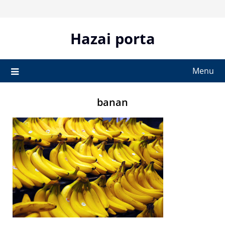
Skip
to
content
Hazai porta
Menu
banan