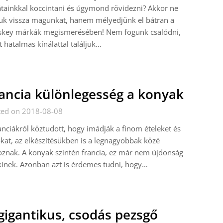
tainkkal koccintani és úgymond rövidezni? Akkor ne
uk vissza magunkat, hanem mélyedjünk el bátran a
skey márkák megismerésében! Nem fogunk csalódni,
 hatalmas kínálattal találjuk…
ancia különlegesség a konyak
ted on 2018-08-08
anciákról köztudott, hogy imádják a finom ételeket és
okat, az elkészítésükben is a legnagyobbak közé
oznak. A konyak szintén francia, ez már nem újdonság
inek. Azonban azt is érdemes tudni, hogy…
gigantikus, csodás pezsgő