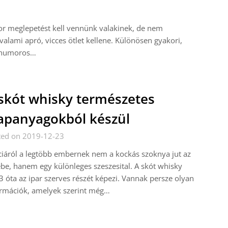
or meglepetést kell vennünk valakinek, de nem
alami apró, vicces ötlet kellene. Különösen gyakori,
n humoros…
skót whisky természetes
apanyagokból készül
ted on 2019-12-23
iáról a legtöbb embernek nem a kockás szoknya jut az
be, hanem egy különleges szeszesital. A skót whisky
 óta az ipar szerves részét képezi. Vannak persze olyan
ormációk, amelyek szerint még…