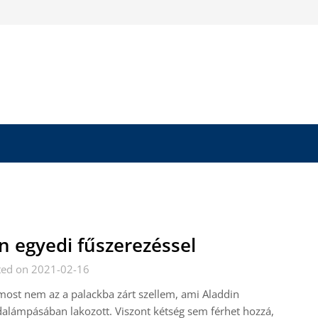
n egyedi fűszerezéssel
ted on 2021-02-16
most nem az a palackba zárt szellem, ami Aladdin
alámpásában lakozott. Viszont kétség sem férhet hozzá,