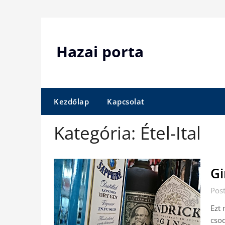
Skip
to
content
Hazai porta
Kezdőlap
Kapcsolat
Kategória:
Étel-Ital
Gi
Pos
Ezt 
csod