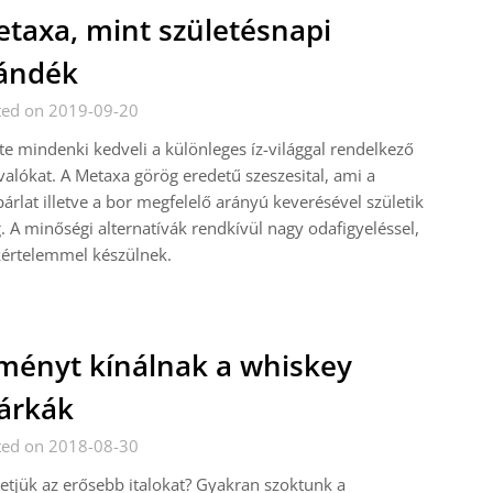
taxa, mint születésnapi
ándék
ted on 2019-09-20
te mindenki kedveli a különleges íz-világgal rendelkező
valókat. A Metaxa görög eredetű szeszesital, ami a
árlat illetve a bor megfelelő arányú keverésével születik
 A minőségi alternatívák rendkívül nagy odafigyeléssel,
kértelemmel készülnek.
ményt kínálnak a whiskey
árkák
ted on 2018-08-30
etjük az erősebb italokat? Gyakran szoktunk a