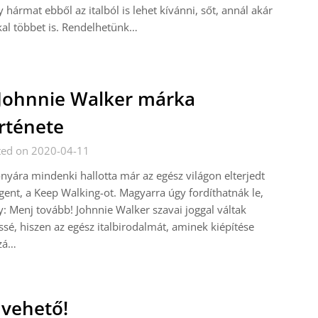
 hármat ebből az italból is lehet kívánni, sőt, annál akár
al többet is. Rendelhetünk…
Johnnie Walker márka
rténete
ted on 2020-04-11
nyára mindenki hallotta már az egész világon elterjedt
gent, a Keep Walking-ot. Magyarra úgy fordíthatnák le,
: Menj tovább! Johnnie Walker szavai joggal váltak
ssé, hiszen az egész italbirodalmát, aminek kiépítése
zá…
 vehető!