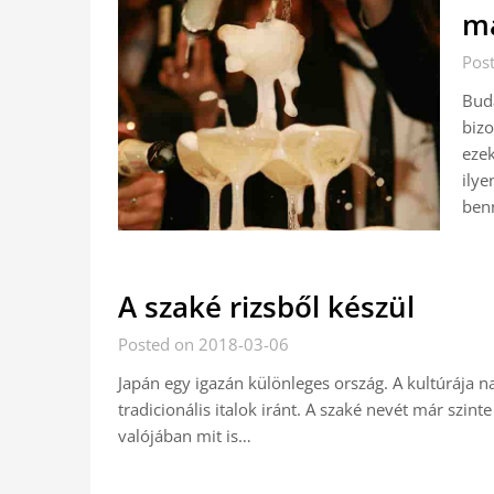
m
Pos
Buda
bizo
ezek
ilye
ben
A szaké rizsből készül
Posted on 2018-03-06
Japán egy igazán különleges ország. A kultúrája 
tradicionális italok iránt. A szaké nevét már szin
valójában mit is…