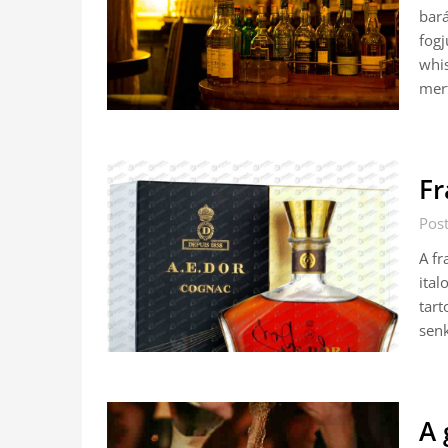
bará
fogj
whi
mert
Fr
Pos
A fr
ital
tart
senk
A 