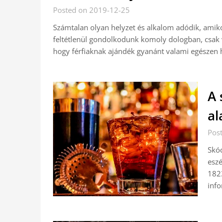
Posted on 2019-12-25
Számtalan olyan helyzet és alkalom adódik, amik
feltétlenül gondolkodunk komoly dologban, csak v
hogy férfiaknak ajándék gyanánt valami egésze
A 
al
Pos
Skóc
eszé
1823
inf