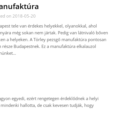
anufaktúra
ted on 2018-05-20
pest tele van érdekes helyekkel, olyanokkal, ahol
nyára még sokan nem jártak. Pedig van látnivaló bőven
en a helyeken. A Törley pezsgő manufaktúra pontosan
n része Budapestnek. Ez a manufaktúra elkalauzol
nünket…
nagyon egyedi, ezért rengetegen érdeklődnek a helyi
te mindenki hallotta, de csak kevesen tudják, hogy