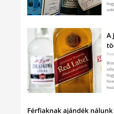
hogy
sokk
A 
tö
Pos
Bizo
szlo
hogy
híre
hoz
Férfiaknak ajándék nálunk