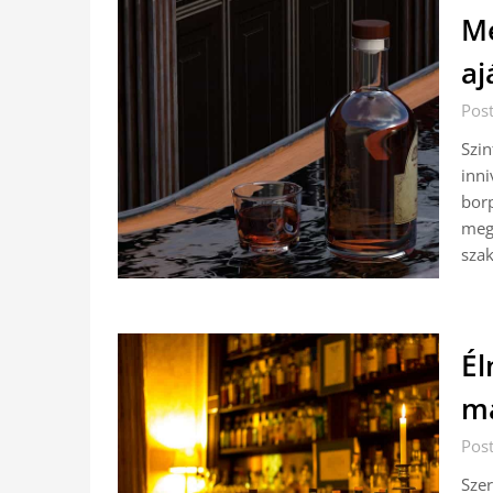
Me
aj
Pos
Szin
inni
borp
meg.
sza
Él
m
Pos
Szer