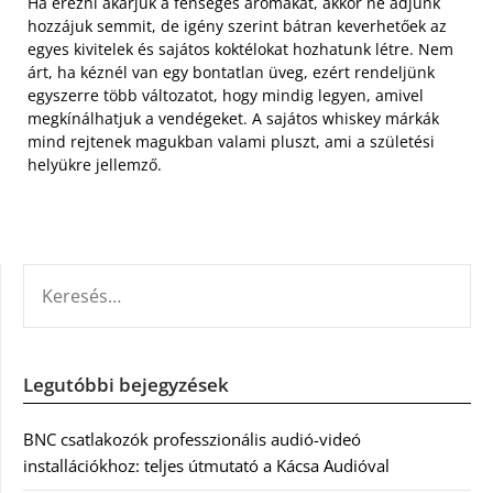
Ha érezni akarjuk a fenséges aromákat, akkor ne adjunk
hozzájuk semmit, de igény szerint bátran keverhetőek az
egyes kivitelek és sajátos koktélokat hozhatunk létre. Nem
árt, ha kéznél van egy bontatlan üveg, ezért rendeljünk
egyszerre több változatot, hogy mindig legyen, amivel
megkínálhatjuk a vendégeket. A sajátos whiskey márkák
mind rejtenek magukban valami pluszt, ami a születési
helyükre jellemző.
KERESÉS:
Legutóbbi bejegyzések
BNC csatlakozók professzionális audió-videó
installációkhoz: teljes útmutató a Kácsa Audióval