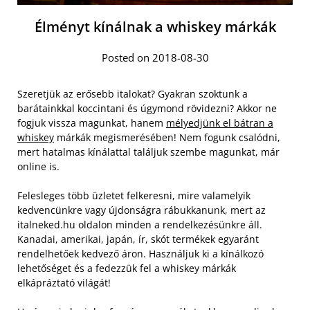
Élményt kínálnak a whiskey márkák
Posted on 2018-08-30
Szeretjük az erősebb italokat? Gyakran szoktunk a
barátainkkal koccintani és úgymond rövidezni? Akkor ne
fogjuk vissza magunkat, hanem
mélyedjünk el bátran a
whiskey
márkák megismerésében! Nem fogunk csalódni,
mert hatalmas kínálattal találjuk szembe magunkat, már
online is.
Felesleges több üzletet felkeresni, mire valamelyik
kedvencünkre vagy újdonságra rábukkanunk, mert az
italneked.hu oldalon minden a rendelkezésünkre áll.
Kanadai, amerikai, japán, ír, skót termékek egyaránt
rendelhetőek kedvező áron. Használjuk ki a kínálkozó
lehetőséget és a fedezzük fel a whiskey márkák
elkápráztató világát!