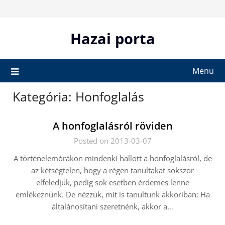
Skip
to
content
Hazai porta
Menu
Kategória:
Honfoglalás
A honfoglalásról röviden
Posted on 2013-03-07
A történelemórákon mindenki hallott a honfoglalásról, de
az kétségtelen, hogy a régen tanultakat sokszor
elfeledjük, pedig sok esetben érdemes lenne
emlékeznünk. De nézzük, mit is tanultunk akkoriban: Ha
általánosítani szeretnénk, akkor a…