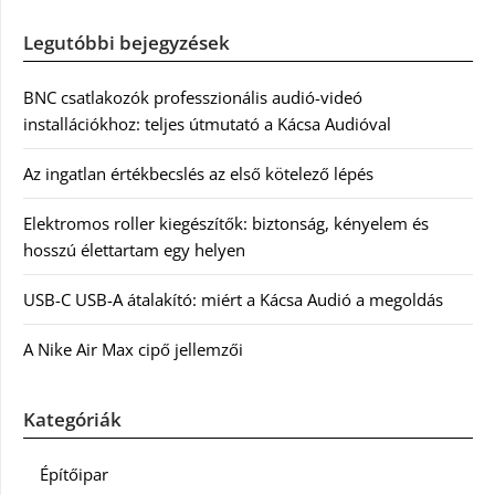
Legutóbbi bejegyzések
BNC csatlakozók professzionális audió-videó
installációkhoz: teljes útmutató a Kácsa Audióval
Az ingatlan értékbecslés az első kötelező lépés
Elektromos roller kiegészítők: biztonság, kényelem és
hosszú élettartam egy helyen
USB-C USB-A átalakító: miért a Kácsa Audió a megoldás
A Nike Air Max cipő jellemzői
Kategóriák
Építőipar