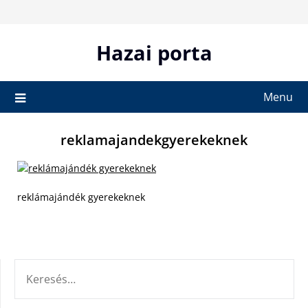
Skip
to
content
Hazai porta
Menu
reklamajandekgyerekeknek
reklámajándék gyerekeknek
KERESÉS: