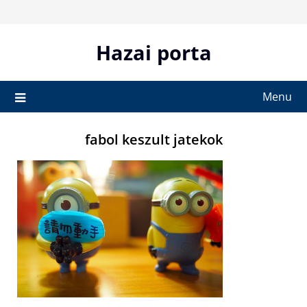
Skip
to
content
Hazai porta
Menu
fabol keszult jatekok