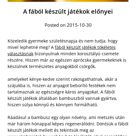
A fából készült játékok előnyei
Posted on 2015-10-30
Közeledik gyermeke születésnapja és nem tudja, hogy
mivel lephetné meg? A
fából készült játékok tökéletes
választásnak
bizonyulnak minden korosztályú csemete
részére. Hiszen már az egészen aprócska gyermekeknek is
készülnek természetes anyagokból csörgők,
amelyeket kénye-kedve szerint rakosgathatnak, akár a
szájukba is, hiszen az anyagot beborító festékek nem
tartalmaznak az egészségre káros anyagokat. A fából
készült játékok általában bambuszból vannak gyártva,
hiszen súlya könnyű és könnyen formálható.
Ráadásul a bambusz egy olyan növény, ami metszés után
már három hónappal képes regenerálódni. Döntsük a fából
készült játékok mellett és tekintsük meg az