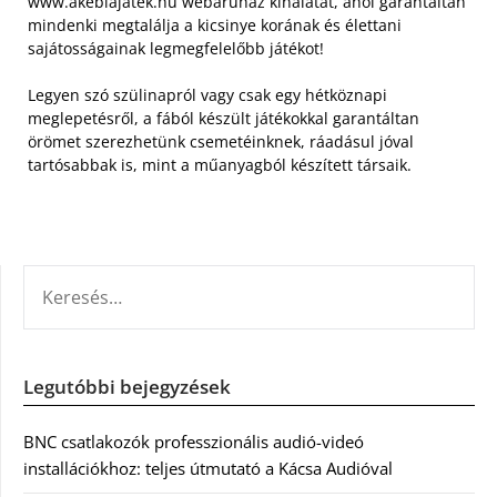
www.akebiajatek.hu webáruház kínálatát, ahol garantáltan
mindenki megtalálja a kicsinye korának és élettani
sajátosságainak legmegfelelőbb játékot!
Legyen szó szülinapról vagy csak egy hétköznapi
meglepetésről, a fából készült játékokkal garantáltan
örömet szerezhetünk csemetéinknek, ráadásul jóval
tartósabbak is, mint a műanyagból készített társaik.
KERESÉS:
Legutóbbi bejegyzések
BNC csatlakozók professzionális audió-videó
installációkhoz: teljes útmutató a Kácsa Audióval