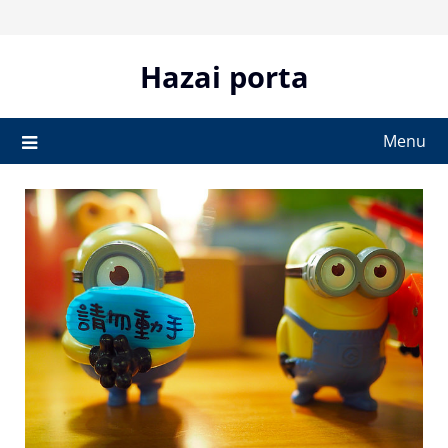
Skip
to
content
Hazai porta
Menu