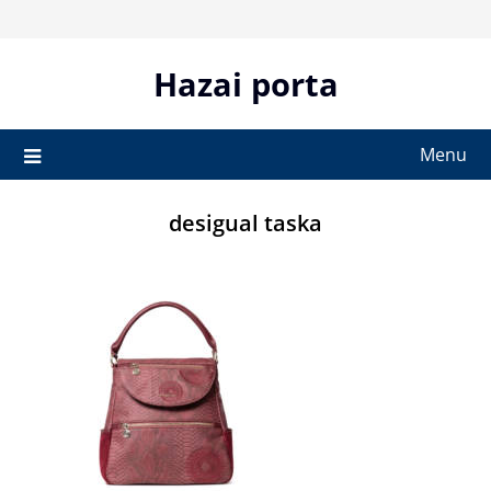
Skip
to
content
Hazai porta
Menu
desigual taska