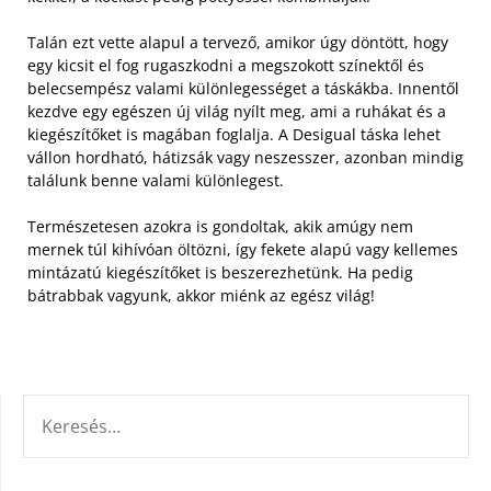
Talán ezt vette alapul a tervező, amikor úgy döntött, hogy
egy kicsit el fog rugaszkodni a megszokott színektől és
belecsempész valami különlegességet a táskákba.
Innentől
kezdve egy egészen új világ nyílt meg, ami a ruhákat és a
kiegészítőket is magában foglalja. A Desigual táska lehet
vállon hordható, hátizsák vagy neszesszer, azonban mindig
találunk benne valami különlegest.
Természetesen azokra is gondoltak, akik amúgy nem
mernek túl kihívóan öltözni, így fekete alapú vagy kellemes
mintázatú kiegészítőket is beszerezhetünk. Ha pedig
bátrabbak vagyunk, akkor miénk az egész világ!
KERESÉS: