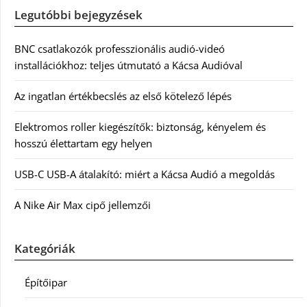
Legutóbbi bejegyzések
BNC csatlakozók professzionális audió-videó
installációkhoz: teljes útmutató a Kácsa Audióval
Az ingatlan értékbecslés az első kötelező lépés
Elektromos roller kiegészítők: biztonság, kényelem és
hosszú élettartam egy helyen
USB-C USB-A átalakító: miért a Kácsa Audió a megoldás
A Nike Air Max cipő jellemzői
Kategóriák
Építőipar