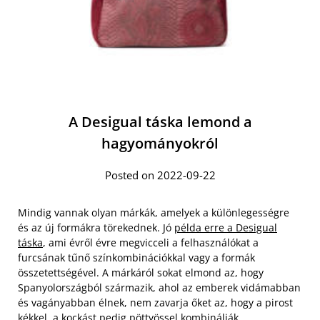
A Desigual táska lemond a
hagyományokról
Posted on 2022-09-22
Mindig vannak olyan márkák, amelyek a különlegességre
és az új formákra törekednek. Jó
példa erre a Desigual
táska
, ami évről évre megvicceli a felhasználókat a
furcsának tűnő színkombinációkkal vagy a formák
összetettségével. A márkáról sokat elmond az, hogy
Spanyolországból származik, ahol az emberek vidámabban
és vagányabban élnek, nem zavarja őket az, hogy a pirost
kékkel, a kockást pedig pöttyössel kombinálják.