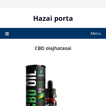
Skip
to
content
Hazai porta
Menu
CBD olajhatasai