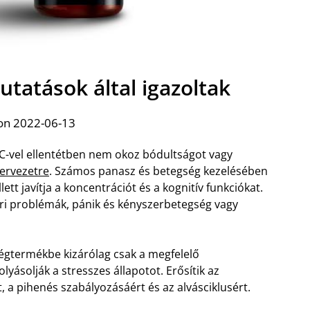
utatások által igazoltak
on 2022-06-13
THC-vel ellentétben nem okoz bódultságot vagy
zervezetre
. Számos panasz és betegség kezelésében
tt javítja a koncentrációt és a kognitív funkciókat.
ri problémák, pánik és kényszerbetegség vagy
 végtermékbe kizárólag csak a megfelelő
yásolják a stresszes állapotot. Erősítik az
, a pihenés szabályozásáért és az alvásciklusért.