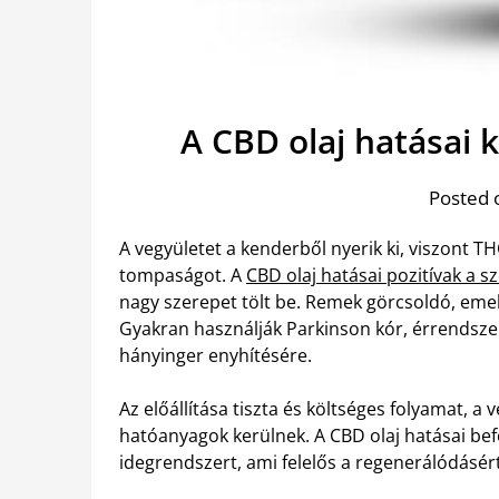
A CBD olaj hatásai k
Posted 
A vegyületet a kenderből nyerik ki, viszont 
tompaságot. A
CBD olaj hatásai pozitívak a s
nagy szerepet tölt be. Remek görcsoldó, emelle
Gyakran használják Parkinson kór, érrendsze
hányinger enyhítésére.
Az előállítása tiszta és költséges folyamat, a
hatóanyagok kerülnek. A CBD olaj hatásai befol
idegrendszert, ami felelős a regenerálódásért