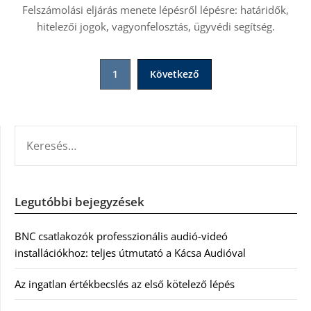
Felszámolási eljárás menete lépésről lépésre: határidők,
hitelezői jogok, vagyonfelosztás, ügyvédi segítség.
Bejegyzések
1
Következő
lapozása
KERESÉS:
Legutóbbi bejegyzések
BNC csatlakozók professzionális audió-videó
installációkhoz: teljes útmutató a Kácsa Audióval
Az ingatlan értékbecslés az első kötelező lépés