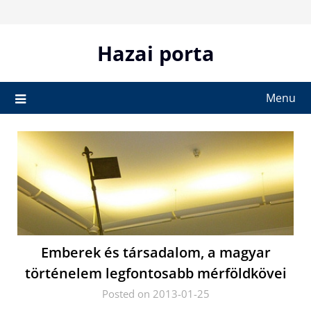
Skip
to
content
Hazai porta
Menu
Emberek és társadalom, a magyar
történelem legfontosabb mérföldkövei
Posted on 2013-01-25