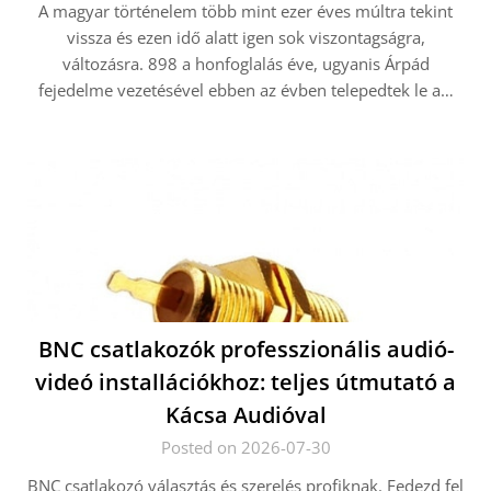
A magyar történelem több mint ezer éves múltra tekint
vissza és ezen idő alatt igen sok viszontagságra,
változásra. 898 a honfoglalás éve, ugyanis Árpád
fejedelme vezetésével ebben az évben telepedtek le a…
BNC csatlakozók professzionális audió-
videó installációkhoz: teljes útmutató a
Kácsa Audióval
Posted on 2026-07-30
BNC csatlakozó választás és szerelés profiknak. Fedezd fel