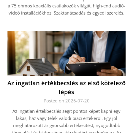
a 75 ohmos koaxiális csatlakozók világát, high-end audió-
videó installációkhoz. Szaktanácsadás és egyedi szerelés.
Az ingatlan értékbecslés az első kötelező
lépés
Posted on 2026-07-20
Az ingatlan értékbecslés segít pontos képet kapni egy
lakás, ház vagy telek valódi piaci értékéről. Egy jól
meghatározott ár gyorsabb értékesítést, nyugodtabb
tárgyalást és biztonságosabb döntést eredményez. Az