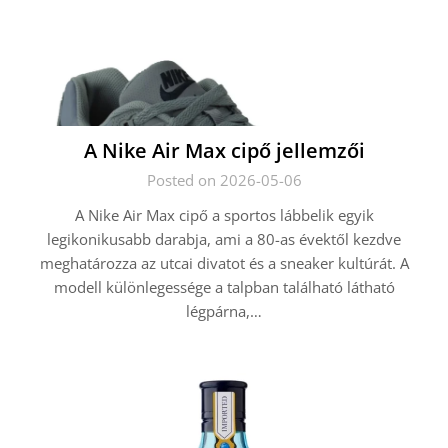
A Nike Air Max cipő jellemzői
Posted on 2026-05-06
A Nike Air Max cipő a sportos lábbelik egyik
legikonikusabb darabja, ami a 80-as évektől kezdve
meghatározza az utcai divatot és a sneaker kultúrát. A
modell különlegessége a talpban található látható
légpárna,…