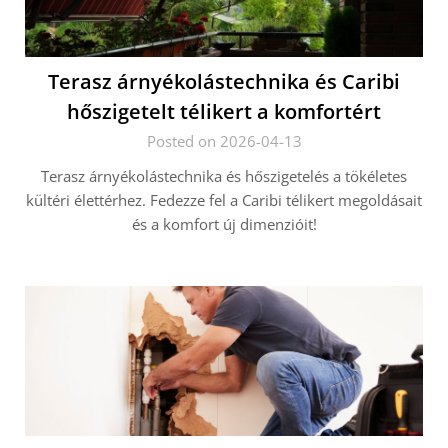
Terasz árnyékolástechnika és Caribi
hőszigetelt télikert a komfortért
Posted on 2026-04-13
Terasz árnyékolástechnika és hőszigetelés a tökéletes
kültéri élettérhez. Fedezze fel a Caribi télikert megoldásait
és a komfort új dimenzióit!