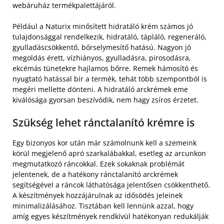
webáruház termékpalettájáról.
Például a Naturix minősített hidratáló krém számos jó
tulajdonsággal rendelkezik, hidratáló, tápláló, regeneráló,
gyulladáscsökkentő, bőrselymesítő hatású. Nagyon jó
megoldás érett, vízhiányos, gyulladásra, pirosodásra,
ekcémás tünetekre hajlamos bőrre. Remek hámosító és
nyugtató hatással bír a termék, tehát több szempontból is
megéri mellette dönteni. A hidratáló arckrémek eme
kiválósága gyorsan beszívódik, nem hagy zsíros érzetet.
Szükség lehet ránctalanító krémre is
Egy bizonyos kor után már számolnunk kell a szemeink
körül megjelenő apró szarkalábakkal, esetleg az arcunkon
megmutatkozó ráncokkal. Ezek sokaknak problémát
jelentenek, de a hatékony ránctalanító arckrémek
segítségével a ráncok láthatósága jelentősen csökkenthető.
A készítmények hozzájárulnak az idősödés jeleinek
minimalizálásához. Tisztában kell lennünk azzal, hogy
amíg egyes készítmények rendkívül hatékonyan redukálják