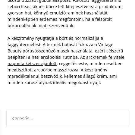
okozta duzzadt göbök állapotát. Fokozott faggyútartalmú
seborrheás, aknés bőrre lett kifejlesztve ez a produktum,
gyorsan hat, könnyű emulzió, aminek használatát
mindenképpen érdemes megfontolni, ha a felsorolt
bőrproblémák miatt szenvedünk.
A készítmény nyugtatja a bőrt és normalizálja a
faggyútermelést. A termék hatását fokozza a Vintage
Beauty pórusösszehúzó maszk használata, ezért célszerű
beépíteni a heti arcápolási rutinba. Az
arckrémek felvitele
naponta kétszer ajánlott
, reggel és este, minden esetben
megtisztított arcbőrbe masszírozva. A készítmény
maradéktalanul beszívódik, kellemes állagú krém, ami
minden korosztálynak ideális megoldást nyújt.
KERESÉS: