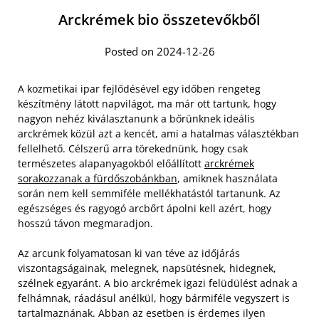
Arckrémek bio összetevőkből
Posted on 2024-12-26
A kozmetikai ipar fejlődésével egy időben rengeteg
készítmény látott napvilágot, ma már ott tartunk, hogy
nagyon nehéz kiválasztanunk a bőrünknek ideális
arckrémek közül azt a kencét, ami a hatalmas választékban
fellelhető. Célszerű arra törekednünk, hogy csak
természetes alapanyagokból előállított
arckrémek
sorakozzanak a fürdőszobánkban
, amiknek használata
során nem kell semmiféle mellékhatástól tartanunk. Az
egészséges és ragyogó arcbőrt ápolni kell azért, hogy
hosszú távon megmaradjon.
Az arcunk folyamatosan ki van téve az időjárás
viszontagságainak, melegnek, napsütésnek, hidegnek,
szélnek egyaránt. A bio arckrémek igazi felüdülést adnak a
felhámnak, ráadásul anélkül, hogy bármiféle vegyszert is
tartalmaznának. Abban az esetben is érdemes ilyen