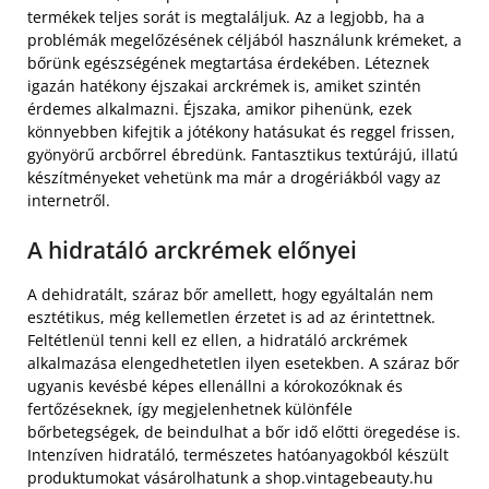
termékek teljes sorát is megtaláljuk. Az a legjobb, ha a
problémák megelőzésének céljából használunk krémeket, a
bőrünk egészségének megtartása érdekében. Léteznek
igazán hatékony éjszakai arckrémek is, amiket szintén
érdemes alkalmazni. Éjszaka, amikor pihenünk, ezek
könnyebben kifejtik a jótékony hatásukat és reggel frissen,
gyönyörű arcbőrrel ébredünk. Fantasztikus textúrájú, illatú
készítményeket vehetünk ma már a drogériákból vagy az
internetről.
A hidratáló arckrémek előnyei
A dehidratált, száraz bőr amellett, hogy egyáltalán nem
esztétikus, még kellemetlen érzetet is ad az érintettnek.
Feltétlenül tenni kell ez ellen, a hidratáló arckrémek
alkalmazása elengedhetetlen ilyen esetekben. A száraz bőr
ugyanis kevésbé képes ellenállni a kórokozóknak és
fertőzéseknek, így megjelenhetnek különféle
bőrbetegségek, de beindulhat a bőr idő előtti öregedése is.
Intenzíven hidratáló, természetes hatóanyagokból készült
produktumokat vásárolhatunk a shop.vintagebeauty.hu