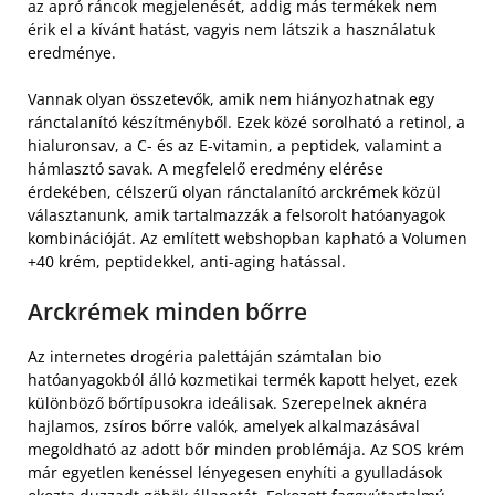
az apró ráncok megjelenését, addig más termékek nem
érik el a kívánt hatást, vagyis nem látszik a használatuk
eredménye.
Vannak olyan összetevők, amik nem hiányozhatnak egy
ránctalanító készítményből. Ezek közé sorolható a retinol, a
hialuronsav, a C- és az E-vitamin, a peptidek, valamint a
hámlasztó savak. A megfelelő eredmény elérése
érdekében, célszerű olyan ránctalanító arckrémek közül
választanunk, amik tartalmazzák a felsorolt hatóanyagok
kombinációját. Az említett webshopban kapható a Volumen
+40 krém, peptidekkel, anti-aging hatással.
Arckrémek minden bőrre
Az internetes drogéria palettáján számtalan bio
hatóanyagokból álló kozmetikai termék kapott helyet, ezek
különböző bőrtípusokra ideálisak. Szerepelnek aknéra
hajlamos, zsíros bőrre valók, amelyek alkalmazásával
megoldható az adott bőr minden problémája. Az SOS krém
már egyetlen kenéssel lényegesen enyhíti a gyulladások