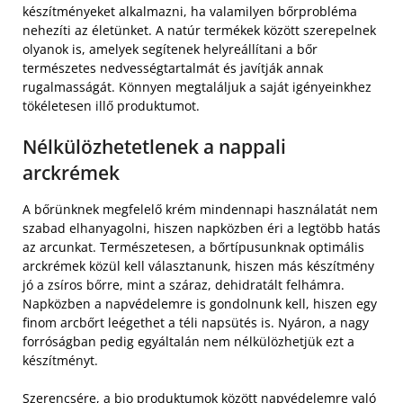
készítményeket alkalmazni, ha valamilyen bőrprobléma
nehezíti az életünket. A natúr termékek között szerepelnek
olyanok is, amelyek segítenek helyreállítani a bőr
természetes nedvességtartalmát és javítják annak
rugalmasságát. Könnyen megtaláljuk a saját igényeinkhez
tökéletesen illő produktumot.
Nélkülözhetetlenek a nappali
arckrémek
A bőrünknek megfelelő krém mindennapi használatát nem
szabad elhanyagolni, hiszen napközben éri a legtöbb hatás
az arcunkat. Természetesen, a bőrtípusunknak optimális
arckrémek közül kell választanunk, hiszen más készítmény
jó a zsíros bőrre, mint a száraz, dehidratált felhámra.
Napközben a napvédelemre is gondolnunk kell, hiszen egy
finom arcbőrt leégethet a téli napsütés is. Nyáron, a nagy
forróságban pedig egyáltalán nem nélkülözhetjük ezt a
készítményt.
Szerencsére, a bio produktumok között napvédelemre való