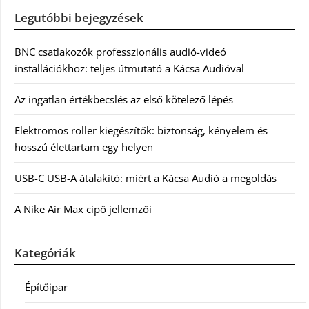
Legutóbbi bejegyzések
BNC csatlakozók professzionális audió-videó
installációkhoz: teljes útmutató a Kácsa Audióval
Az ingatlan értékbecslés az első kötelező lépés
Elektromos roller kiegészítők: biztonság, kényelem és
hosszú élettartam egy helyen
USB-C USB-A átalakító: miért a Kácsa Audió a megoldás
A Nike Air Max cipő jellemzői
Kategóriák
Építőipar