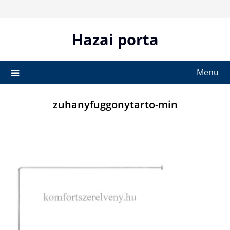
Skip
to
content
Hazai porta
Menu
zuhanyfuggonytarto-min