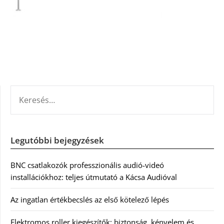
KERESÉS:
Legutóbbi bejegyzések
BNC csatlakozók professzionális audió-videó
installációkhoz: teljes útmutató a Kácsa Audióval
Az ingatlan értékbecslés az első kötelező lépés
Elektromos roller kiegészítők: biztonság, kényelem és