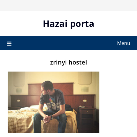
Skip
to
content
Hazai porta
Menu
zrinyi hostel