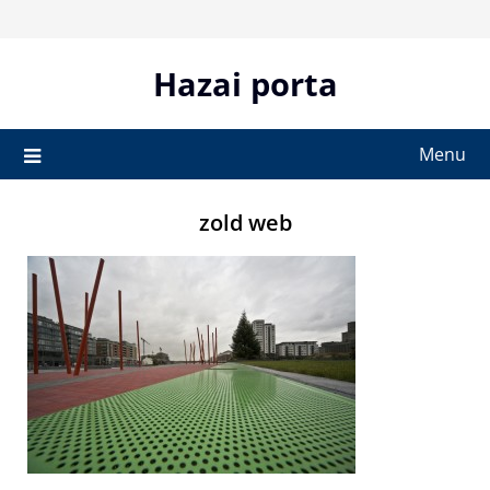
Skip
to
content
Hazai porta
Menu
zold web