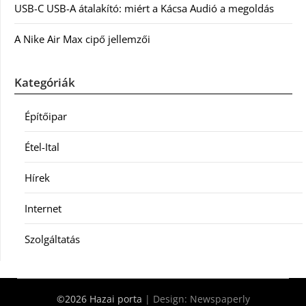
USB-C USB-A átalakító: miért a Kácsa Audió a megoldás
A Nike Air Max cipő jellemzői
Kategóriák
Építőipar
Étel-Ital
Hírek
Internet
Szolgáltatás
©2026 Hazai porta
| Design:
Newspaperly