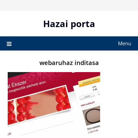
Skip
to
content
Hazai porta
Menu
webaruhaz inditasa