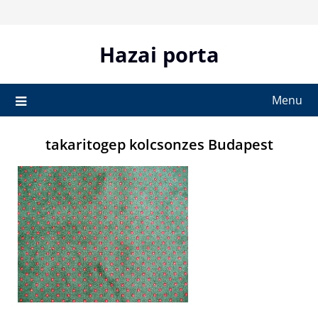
Skip
to
content
Hazai porta
Menu
takaritogep kolcsonzes Budapest