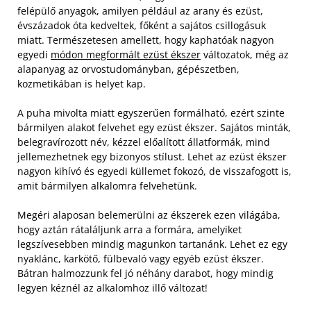
felépülő anyagok, amilyen például az arany és ezüst,
évszázadok óta kedveltek, főként a sajátos csillogásuk
miatt. Természetesen amellett, hogy kaphatóak nagyon
egyedi
módon megformált ezüst ékszer
változatok, még az
alapanyag az orvostudományban, gépészetben,
kozmetikában is helyet kap.
A puha mivolta miatt egyszerűen formálható, ezért szinte
bármilyen alakot felvehet egy ezüst ékszer. Sajátos minták,
belegravírozott név, kézzel előalított állatformák, mind
jellemezhetnek egy bizonyos stílust. Lehet az ezüst ékszer
nagyon kihívó és egyedi küllemet fokozó, de visszafogott is,
amit bármilyen alkalomra felvehetünk.
Megéri alaposan belemerülni az ékszerek ezen világába,
hogy aztán rátaláljunk arra a formára, amelyiket
legszívesebben mindig magunkon tartanánk. Lehet ez egy
nyaklánc, karkötő, fülbevaló vagy egyéb ezüst ékszer.
Bátran halmozzunk fel jó néhány darabot, hogy mindig
legyen kéznél az alkalomhoz illő változat!