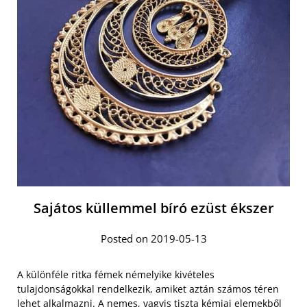
Sajátos küllemmel bíró ezüst ékszer
Posted on 2019-05-13
A különféle ritka fémek némelyike kivételes
tulajdonságokkal rendelkezik, amiket aztán számos téren
lehet alkalmazni. A nemes, vagyis tiszta kémiai elemekből