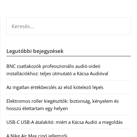
KERESÉS:
Legutóbbi bejegyzések
BNC csatlakozók professzionális audió-videó
installációkhoz: teljes útmutató a Kácsa Audióval
Az ingatlan értékbecslés az első kötelező lépés
Elektromos roller kiegészítők: biztonság, kényelem és
hosszú élettartam egy helyen
USB-C USB-A átalakító: miért a Kácsa Audió a megoldás
A Nike Air Max cipő jellemzői