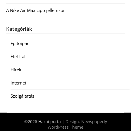
A Nike Air Max cipő jellemzői
Kategóriák
Építőipar
Étel-Ital
Hírek
Internet
Szolgáltatás
©2026 Hazai porta
| Design:
Newspaperly
WordPress Theme