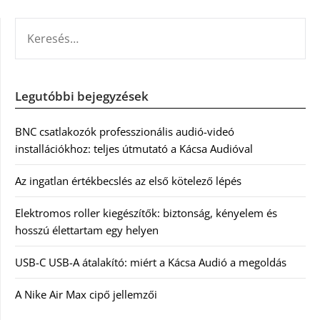
KERESÉS:
Legutóbbi bejegyzések
BNC csatlakozók professzionális audió-videó
installációkhoz: teljes útmutató a Kácsa Audióval
Az ingatlan értékbecslés az első kötelező lépés
Elektromos roller kiegészítők: biztonság, kényelem és
hosszú élettartam egy helyen
USB-C USB-A átalakító: miért a Kácsa Audió a megoldás
A Nike Air Max cipő jellemzői