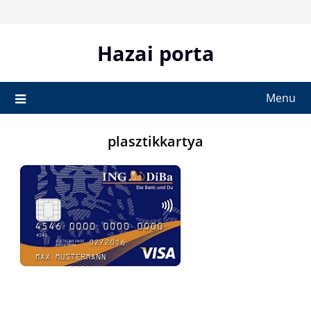
Skip
to
content
Hazai porta
Menu
plasztikkartya