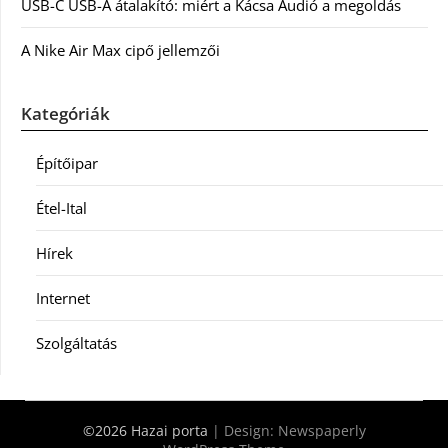
USB-C USB-A átalakító: miért a Kácsa Audió a megoldás
A Nike Air Max cipő jellemzői
Kategóriák
Építőipar
Étel-Ital
Hírek
Internet
Szolgáltatás
©2026 Hazai porta
| Design:
Newspaperly