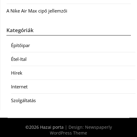
A Nike Air Max cipő jellemzői
Kategóriák
Építőipar
Étel-Ital
Hírek
Internet
Szolgáltatás
©2026 Hazai porta
| Design:
Newspaperly
WordPress Theme