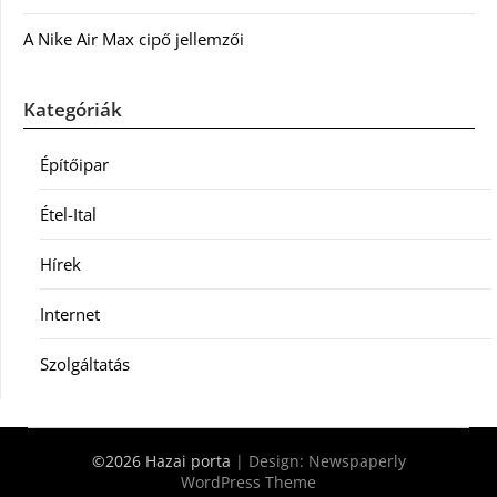
A Nike Air Max cipő jellemzői
Kategóriák
Építőipar
Étel-Ital
Hírek
Internet
Szolgáltatás
©2026 Hazai porta
| Design:
Newspaperly
WordPress Theme