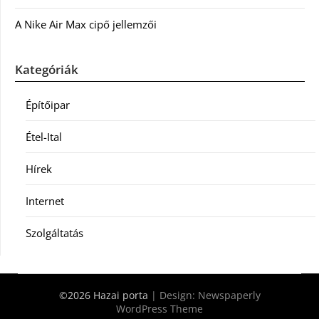
A Nike Air Max cipő jellemzői
Kategóriák
Építőipar
Étel-Ital
Hírek
Internet
Szolgáltatás
©2026 Hazai porta
| Design:
Newspaperly
WordPress Theme