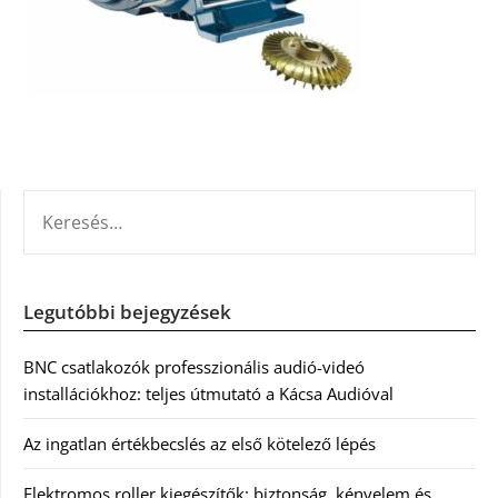
KERESÉS:
Legutóbbi bejegyzések
BNC csatlakozók professzionális audió-videó
installációkhoz: teljes útmutató a Kácsa Audióval
Az ingatlan értékbecslés az első kötelező lépés
Elektromos roller kiegészítők: biztonság, kényelem és