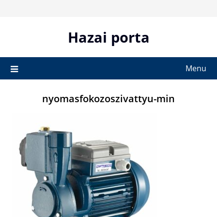
Skip
to
content
Hazai porta
Menu
nyomasfokozoszivattyu-min