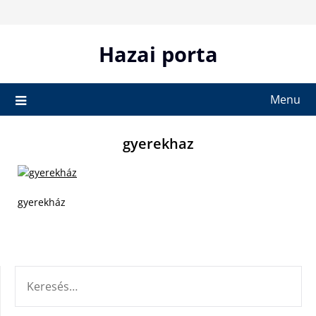
Skip
to
content
Hazai porta
Menu
gyerekhaz
gyerekház
KERESÉS: