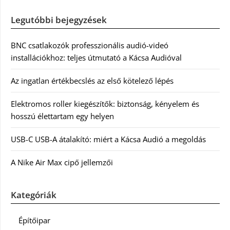
Legutóbbi bejegyzések
BNC csatlakozók professzionális audió-videó
installációkhoz: teljes útmutató a Kácsa Audióval
Az ingatlan értékbecslés az első kötelező lépés
Elektromos roller kiegészítők: biztonság, kényelem és
hosszú élettartam egy helyen
USB-C USB-A átalakító: miért a Kácsa Audió a megoldás
A Nike Air Max cipő jellemzői
Kategóriák
Építőipar